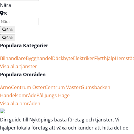
Nära
Sök
Sök
Populära Kategorier
Bilhandlare
Bygghandel
Däckbyte
Elektriker
Flytthjälp
Hemstä
Visa alla tjänster
Populära Områden
Arnö
Centrum Öster
Centrum Väster
Gumsbacken
Handelsområde
Pål Jungs Hage
Visa alla områden
Din guide till Nyköpings bästa företag och tjänster. Vi
hjälper lokala företag att växa och kunder att hitta det de