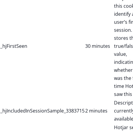
this coo
identify
user’s fi
session. 
stores t
_hjFirstSeen
30 minutes
true/fal
value,
indicati
whether 
was the f
time Hot
saw this
Descript
_hjIncludedInSessionSample_3383715
2 minutes
currentl
available
Hotjar s