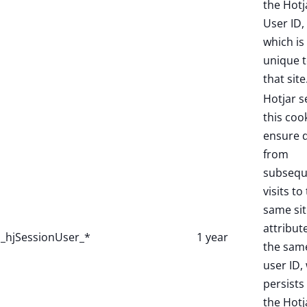
the Hotj
User ID,
which is
unique 
that site
Hotjar s
this coo
ensure 
from
subsequ
visits to
same sit
attribut
_hjSessionUser_*
1 year
the sam
user ID,
persists 
the Hotj