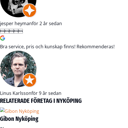
jesper heyman
för 2 år sedan





Bra service, pris och kunskap finns! Rekommenderas!
Linus Karlsson
för 9 år sedan
RELATERADE FÖRETAG I NYKÖPING
Gibon Nyköping