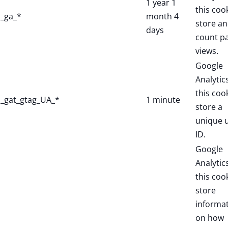
1 year 1
this coo
_ga_*
month 4
store a
days
count p
views.
Google
Analytic
this coo
_gat_gtag_UA_*
1 minute
store a
unique 
ID.
Google
Analytic
this coo
store
informa
on how