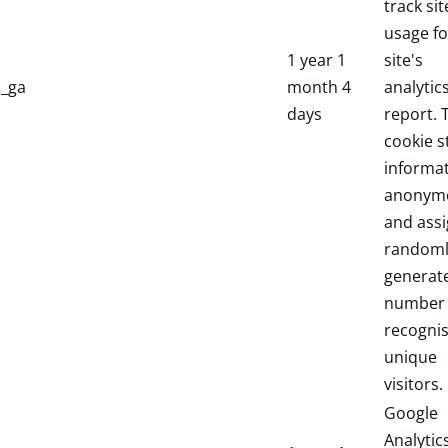
track sit
usage fo
1 year 1
site's
_ga
month 4
analytic
days
report. 
cookie s
informa
anonym
and assi
randoml
generat
number 
recogni
unique
visitors.
Google
Analytic