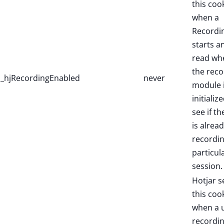
this coo
when a
Recordi
starts a
read wh
the reco
_hjRecordingEnabled
never
module 
initialize
see if th
is alread
recordin
particul
session.
Hotjar s
this coo
when a 
recordi