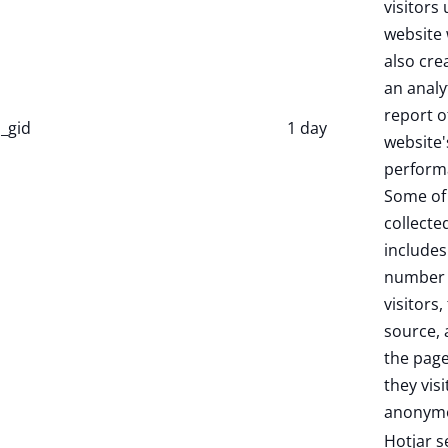
visitors 
website 
also cre
an analy
report o
_gid
1 day
website'
perform
Some of
collecte
includes
number 
visitors,
source,
the pag
they visi
anonymo
Hotjar s