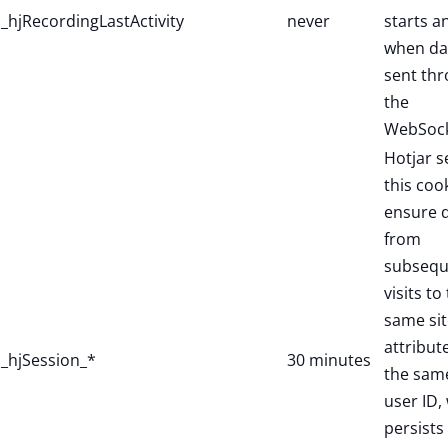
_hjRecordingLastActivity
never
starts a
when dat
sent th
the
WebSock
Hotjar s
this coo
ensure 
from
subsequ
visits to
same sit
attribut
_hjSession_*
30 minutes
the sam
user ID,
persists 