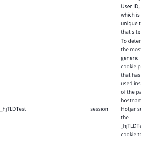
User ID,
which is
unique 
that site
To dete
the mos
generic
cookie p
that has
used in
of the p
hostnam
_hjTLDTest
session
Hotjar s
the
_hjTLDT
cookie t