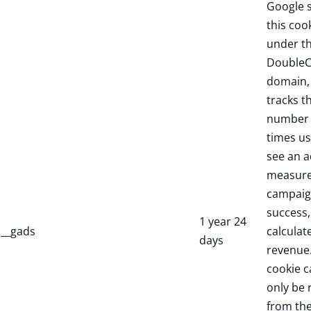
Google 
this coo
under t
DoubleC
domain,
tracks t
number 
times us
see an a
measure
campaig
success,
1 year 24
__gads
calculate
days
revenue.
cookie c
only be 
from th