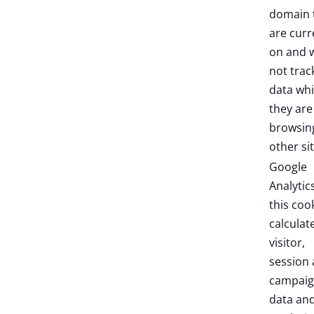
domain 
are curr
on and w
not trac
data whi
they are
browsin
other sit
Google
Analytic
this coo
calculat
visitor,
session
campai
data an