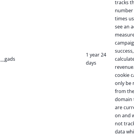
tracks t
number 
times us
see an a
measure
campaig
success,
1 year 24
__gads
calculate
days
revenue.
cookie c
only be 
from th
domain 
are curr
on and w
not trac
data whi