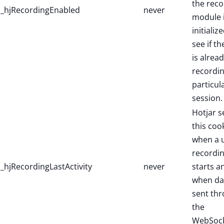
the reco
_hjRecordingEnabled
never
module 
initialize
see if th
is alread
recordin
particul
session.
Hotjar s
this coo
when a 
recordi
_hjRecordingLastActivity
never
starts a
when dat
sent th
the
WebSock