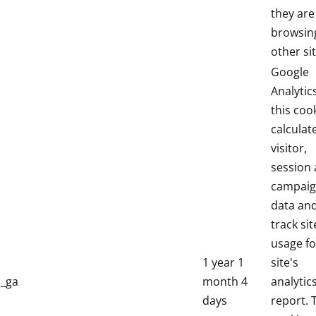
they are
browsin
other sit
Google
Analytic
this coo
calculat
visitor,
session
campai
data an
track sit
usage fo
1 year 1
site's
_ga
month 4
analytic
days
report. 