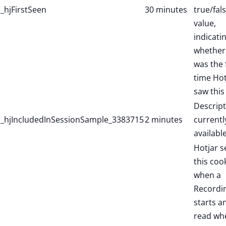
_hjFirstSeen
30 minutes
true/fal
value,
indicati
whether 
was the f
time Hot
saw this
Descript
_hjIncludedInSessionSample_3383715
2 minutes
currentl
available
Hotjar s
this coo
when a
Recordi
starts a
read wh