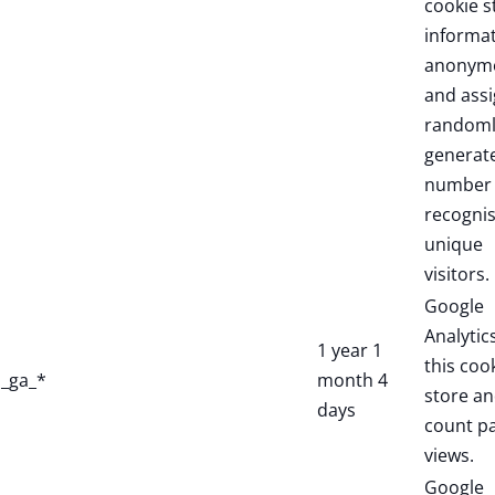
cookie s
informa
anonym
and assi
randoml
generat
number 
recogni
unique
visitors.
Google
Analytic
1 year 1
this coo
_ga_*
month 4
store a
days
count p
views.
Google