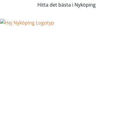
Hitta det bästa i Nyköping
Hem
Företag
Sök via Tjänster
Sök via Kategorier
Sök via Områden
Lägg till ditt företag
Tipsa om ett företag
Bloggen
Kontakt
Annonsera