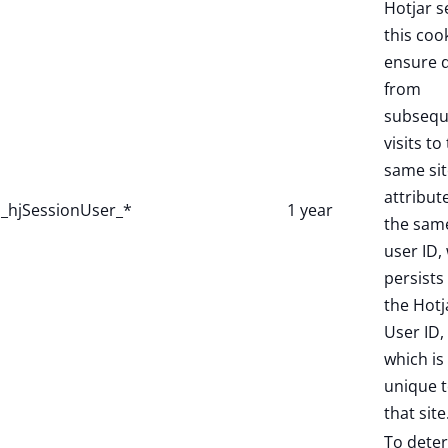
Hotjar s
this coo
ensure 
from
subsequ
visits to
same sit
attribut
_hjSessionUser_*
1 year
the sam
user ID,
persists 
the Hotj
User ID,
which is
unique 
that site
To dete