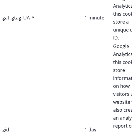
Analytic
this coo
_gat_gtag_UA_*
1 minute
store a
unique 
ID.
Google
Analytic
this coo
store
informa
on how
visitors 
website 
also cre
an analy
report o
_gid
1 day