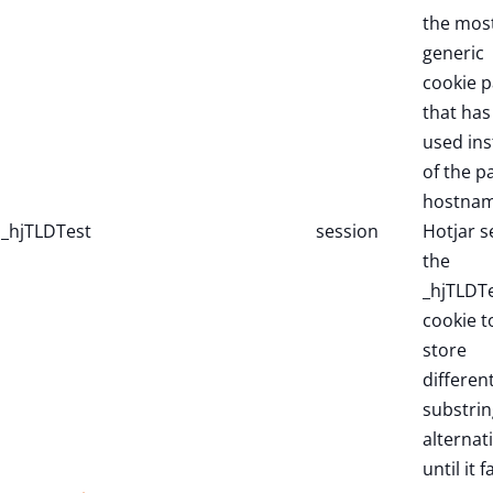
the mos
generic
cookie p
that has
used in
of the p
hostnam
_hjTLDTest
session
Hotjar s
the
_hjTLDT
cookie t
store
differen
substrin
alternat
until it fa