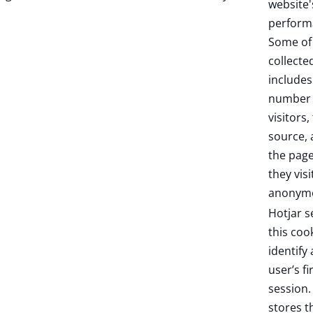
website'
perform
Some of
collecte
includes
number 
visitors,
source,
the pag
they visi
anonymo
Hotjar s
this coo
identify
user’s fi
session. 
stores t