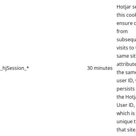
Hotjar s
this coo
ensure 
from
subsequ
visits to
same sit
attribut
_hjSession_*
30 minutes
the sam
user ID,
persists 
the Hotj
User ID,
which is
unique 
that site