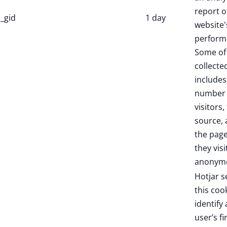
report o
_gid
1 day
website'
perform
Some of
collecte
includes
number 
visitors,
source,
the pag
they visi
anonymo
Hotjar s
this coo
identify
user’s fi