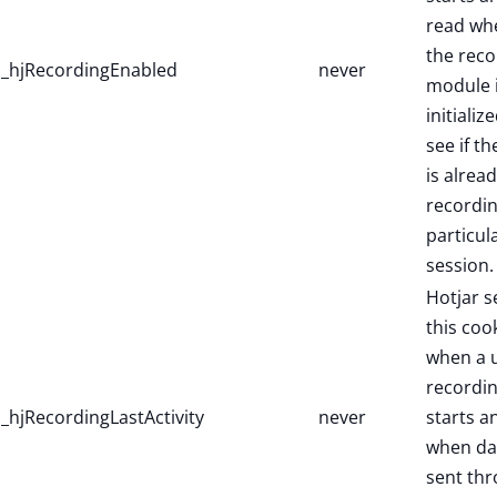
read wh
the reco
_hjRecordingEnabled
never
module 
initialize
see if th
is alread
recordin
particul
session.
Hotjar s
this coo
when a 
recordi
_hjRecordingLastActivity
never
starts a
when dat
sent th