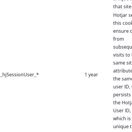
that site
Hotjar s
this coo
ensure 
from
subsequ
visits to
same sit
attribut
_hjSessionUser_*
1 year
the sam
user ID,
persists 
the Hotj
User ID,
which is
unique 