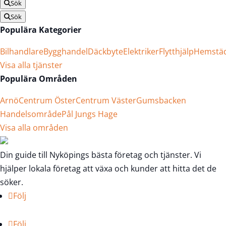
Sök
Sök
Populära Kategorier
Bilhandlare
Bygghandel
Däckbyte
Elektriker
Flytthjälp
Hemstä
Visa alla tjänster
Populära Områden
Arnö
Centrum Öster
Centrum Väster
Gumsbacken
Handelsområde
Pål Jungs Hage
Visa alla områden
Din guide till Nyköpings bästa företag och tjänster. Vi
hjälper lokala företag att växa och kunder att hitta det de
söker.
Följ
Följ