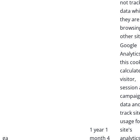
not trac
data whi
they are
browsin
other sit
Google
Analytic
this coo
calculat
visitor,
session
campai
data an
track sit
usage fo
1 year 1
site's
_ga
month 4
analytic