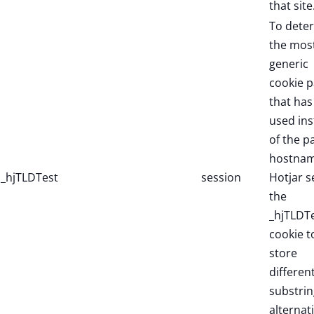
that site
To dete
the mos
generic
cookie p
that has
used in
of the p
hostnam
_hjTLDTest
session
Hotjar s
the
_hjTLDT
cookie t
store
differen
substrin
alternat