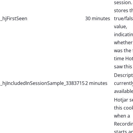
session. 
stores t
_hjFirstSeen
30 minutes
true/fal
value,
indicati
whether 
was the f
time Hot
saw this
Descript
_hjIncludedInSessionSample_3383715
2 minutes
currentl
available
Hotjar s
this coo
when a
Recordi
starts a