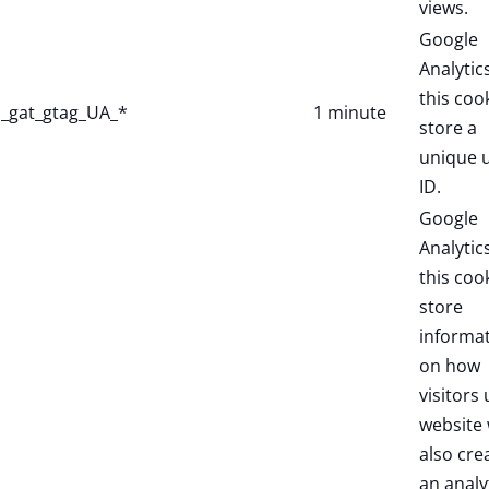
views.
Google
Analytic
this coo
_gat_gtag_UA_*
1 minute
store a
unique 
ID.
Google
Analytic
this coo
store
informa
on how
visitors 
website 
also cre
an analy