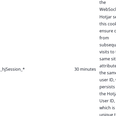
the
WebSock
Hotjar s
this coo
ensure 
from
subsequ
visits to
same sit
attribut
_hjSession_*
30 minutes
the sam
user ID,
persists 
the Hotj
User ID,
which is
unique 