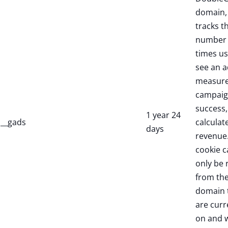
domain,
tracks t
number 
times us
see an a
measure
campaig
success,
1 year 24
__gads
calculate
days
revenue.
cookie c
only be 
from th
domain 
are curr
on and w