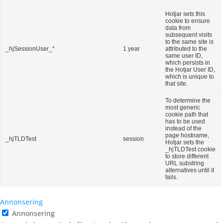
Hotjar sets this
cookie to ensure
data from
subsequent visits
to the same site is
_hjSessionUser_*
1 year
attributed to the
same user ID,
which persists in
the Hotjar User ID,
which is unique to
that site.
To determine the
most generic
cookie path that
has to be used
instead of the
page hostname,
_hjTLDTest
session
Hotjar sets the
_hjTLDTest cookie
to store different
URL substring
alternatives until it
fails.
Annonsering
Annonsering