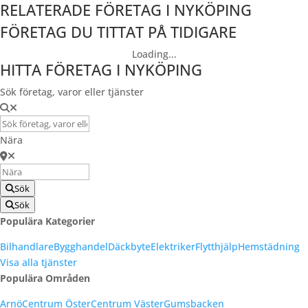
RELATERADE FÖRETAG I NYKÖPING
FÖRETAG DU TITTAT PÅ TIDIGARE
Loading...
HITTA FÖRETAG I NYKÖPING
Sök företag, varor eller tjänster
Nära
Sök
Sök
Populära Kategorier
Bilhandlare
Bygghandel
Däckbyte
Elektriker
Flytthjälp
Hemstädning
Visa alla tjänster
Populära Områden
Arnö
Centrum Öster
Centrum Väster
Gumsbacken