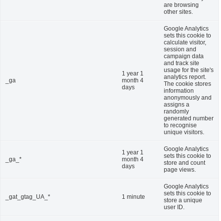
are browsing
other sites.
Google Analytics
sets this cookie to
calculate visitor,
session and
campaign data
and track site
usage for the site's
1 year 1
analytics report.
_ga
month 4
The cookie stores
days
information
anonymously and
assigns a
randomly
generated number
to recognise
unique visitors.
Google Analytics
1 year 1
sets this cookie to
_ga_*
month 4
store and count
days
page views.
Google Analytics
sets this cookie to
_gat_gtag_UA_*
1 minute
store a unique
user ID.