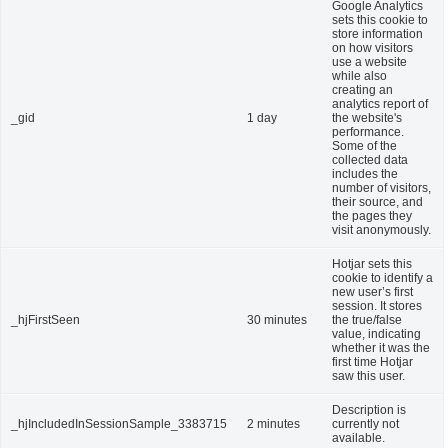
Google Analytics
sets this cookie to
store information
on how visitors
use a website
while also
creating an
analytics report of
_gid
1 day
the website's
performance.
Some of the
collected data
includes the
number of visitors,
their source, and
the pages they
visit anonymously.
Hotjar sets this
cookie to identify a
new user’s first
session. It stores
_hjFirstSeen
30 minutes
the true/false
value, indicating
whether it was the
first time Hotjar
saw this user.
Description is
_hjIncludedInSessionSample_3383715
2 minutes
currently not
available.