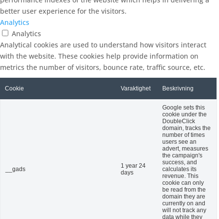
better user experience for the visitors.
Analytics
Analytics
Analytical cookies are used to understand how visitors interact
with the website. These cookies help provide information on
metrics the number of visitors, bounce rate, traffic source, etc.
Cookie
Varaktighet
Beskrivning
Google sets this
cookie under the
DoubleClick
domain, tracks the
number of times
users see an
advert, measures
the campaign's
success, and
1 year 24
__gads
calculates its
days
revenue. This
cookie can only
be read from the
domain they are
currently on and
will not track any
data while they