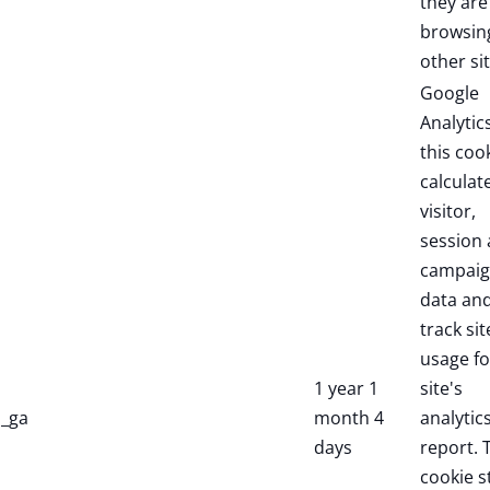
they are
browsin
other sit
Google
Analytic
this coo
calculat
visitor,
session
campai
data an
track sit
usage fo
1 year 1
site's
_ga
month 4
analytic
days
report. 
cookie s