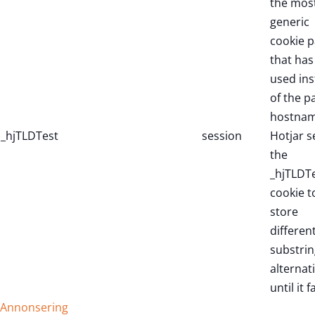
the mos
generic
cookie p
that has
used in
of the p
hostnam
_hjTLDTest
session
Hotjar s
the
_hjTLDT
cookie t
store
differen
substrin
alternat
until it fa
Annonsering