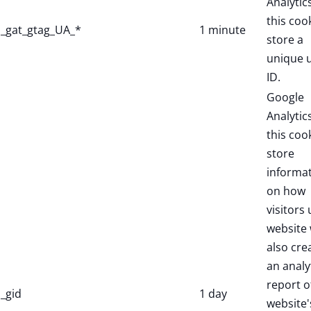
Analytic
this coo
_gat_gtag_UA_*
1 minute
store a
unique 
ID.
Google
Analytic
this coo
store
informa
on how
visitors 
website 
also cre
an analy
report o
_gid
1 day
website'