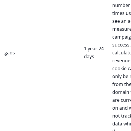
number 
times us
see an a
measure
campaig
success,
1 year 24
__gads
calculate
days
revenue.
cookie c
only be 
from th
domain 
are curr
on and w
not trac
data whi