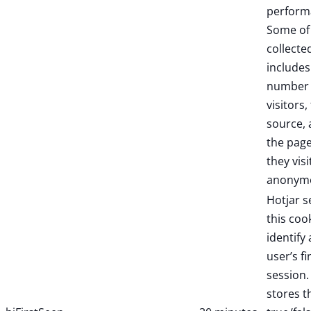
perform
Some of
collecte
includes
number 
visitors,
source,
the pag
they visi
anonymo
Hotjar s
this coo
identify
user’s fi
session. 
stores t