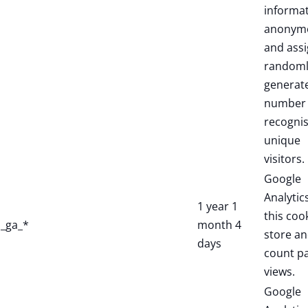
informa
anonym
and assi
randoml
generat
number 
recogni
unique
visitors.
Google
Analytic
1 year 1
this coo
_ga_*
month 4
store a
days
count p
views.
Google