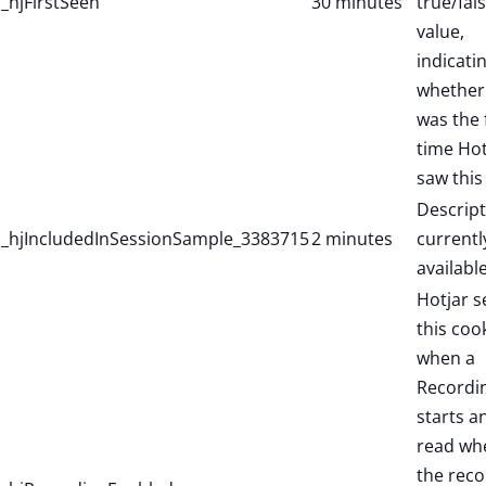
_hjFirstSeen
30 minutes
true/fal
value,
indicati
whether 
was the f
time Hot
saw this
Descript
_hjIncludedInSessionSample_3383715
2 minutes
currentl
available
Hotjar s
this coo
when a
Recordi
starts a
read wh
the reco