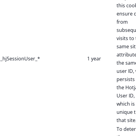
this coo
ensure 
from
subsequ
visits to
same sit
attribut
_hjSessionUser_*
1 year
the sam
user ID,
persists 
the Hotj
User ID,
which is
unique 
that site
To dete