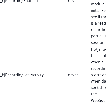
_hjRecordingEnabled
never
module 
initialize
see if th
is alread
recordin
particul
session.
Hotjar s
this coo
when a 
recordi
_hjRecordingLastActivity
never
starts a
when dat
sent th
the
WebSock