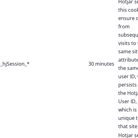
Hotjar s
this coo
ensure 
from
subsequ
visits to
same sit
attribut
_hjSession_*
30 minutes
the sam
user ID,
persists 
the Hotj
User ID,
which is
unique 
that site
Hotjar s