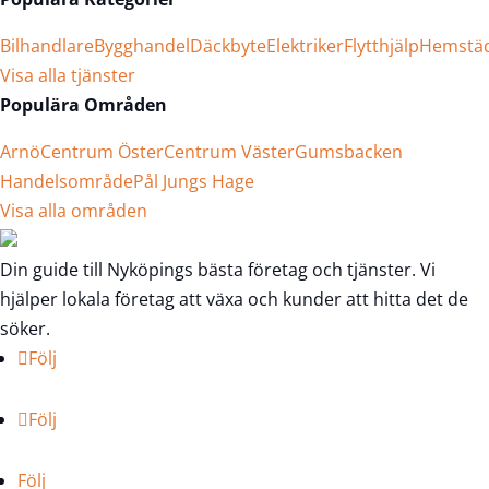
Bilhandlare
Bygghandel
Däckbyte
Elektriker
Flytthjälp
Hemstä
Visa alla tjänster
Populära Områden
Arnö
Centrum Öster
Centrum Väster
Gumsbacken
Handelsområde
Pål Jungs Hage
Visa alla områden
Din guide till Nyköpings bästa företag och tjänster. Vi
hjälper lokala företag att växa och kunder att hitta det de
söker.
Följ
Följ
Följ