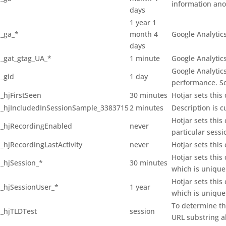
information ano
days
1 year 1
_ga_*
month 4
Google Analytics
days
_gat_gtag_UA_*
1 minute
Google Analytics
Google Analytics
_gid
1 day
performance. So
_hjFirstSeen
30 minutes
Hotjar sets this 
_hjIncludedInSessionSample_3383715
2 minutes
Description is c
Hotjar sets this
_hjRecordingEnabled
never
particular sessi
_hjRecordingLastActivity
never
Hotjar sets thi
Hotjar sets this
_hjSession_*
30 minutes
which is unique 
Hotjar sets this
_hjSessionUser_*
1 year
which is unique 
To determine th
_hjTLDTest
session
URL substring alt