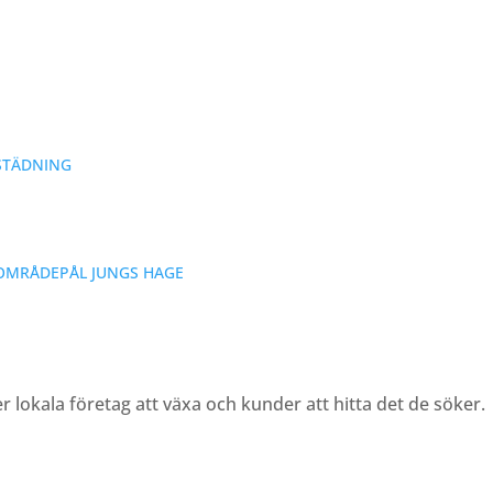
STÄDNING
OMRÅDE
PÅL JUNGS HAGE
er lokala företag att växa och kunder att hitta det de söker.