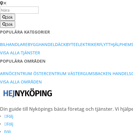
Sök
Sök
POPULÄRA KATEGORIER
BILHANDLARE
BYGGHANDEL
DÄCKBYTE
ELEKTRIKER
FLYTTHJÄLP
HEM
VISA ALLA TJÄNSTER
POPULÄRA OMRÅDEN
ARNÖ
CENTRUM ÖSTER
CENTRUM VÄSTER
GUMSBACKEN HANDELS
VISA ALLA OMRÅDEN
Din guide till Nyköpings bästa företag och tjänster. Vi hjälp
Följ
Följ
Följ