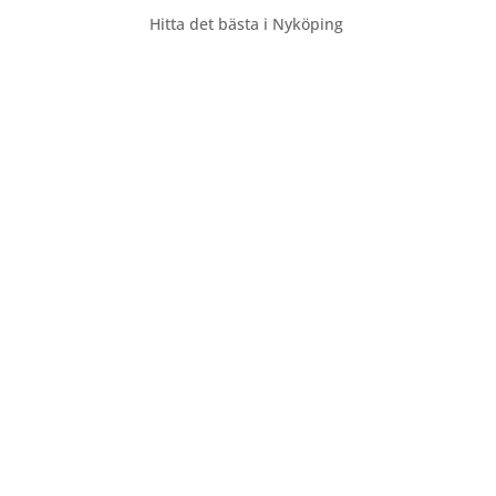
Hitta det bästa i Nyköping
Hem
Företag
Sök via Tjänster
Sök via Kategorier
Sök via Områden
Lägg till ditt företag
Tipsa om ett företag
Bloggen
Kontakt
Annonsera