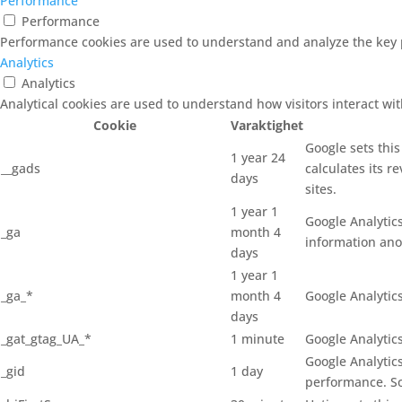
Performance
Performance
Performance cookies are used to understand and analyze the key pe
Analytics
Analytics
Analytical cookies are used to understand how visitors interact wit
Cookie
Varaktighet
Google sets thi
1 year 24
__gads
calculates its r
days
sites.
1 year 1
Google Analytics
_ga
month 4
information ano
days
1 year 1
_ga_*
month 4
Google Analytics
days
_gat_gtag_UA_*
1 minute
Google Analytics
Google Analytics
_gid
1 day
performance. So