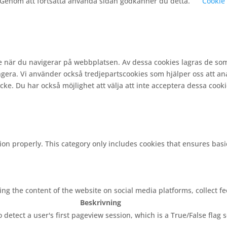
. Genom att fortsätta använda sidan godkänner du detta.
Cookie 
e när du navigerar på webbplatsen. Av dessa cookies lagras de so
gera. Vi använder också tredjepartscookies som hjälper oss att a
e. Du har också möjlighet att välja att inte acceptera dessa cooki
ion properly. This category only includes cookies that ensures basi
ring the content of the website on social media platforms, collect f
Beskrivning
o detect a user's first pageview session, which is a True/False flag 