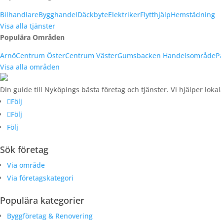
Bilhandlare
Bygghandel
Däckbyte
Elektriker
Flytthjälp
Hemstädning
Visa alla tjänster
Populära Områden
Arnö
Centrum Öster
Centrum Väster
Gumsbacken Handelsområde
P
Visa alla områden
Din guide till Nyköpings bästa företag och tjänster. Vi hjälper loka
Följ
Följ
Följ
Sök företag
Via område
Via företagskategori
Populära kategorier
Byggföretag & Renovering