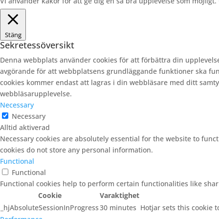
Vi använder kakor för att ge dig en så bra upplevelse som möjligt
Stäng
Sekretessöversikt
Denna webbplats använder cookies för att förbättra din upplevels
avgörande för att webbplatsens grundläggande funktioner ska fun
cookies kommer endast att lagras i din webbläsare med ditt samtyck
webbläsarupplevelse.
Necessary
Necessary
Alltid aktiverad
Necessary cookies are absolutely essential for the website to funct
cookies do not store any personal information.
Functional
Functional
Functional cookies help to perform certain functionalities like sha
Cookie
Varaktighet
_hjAbsoluteSessionInProgress
30 minutes
Hotjar sets this cookie t