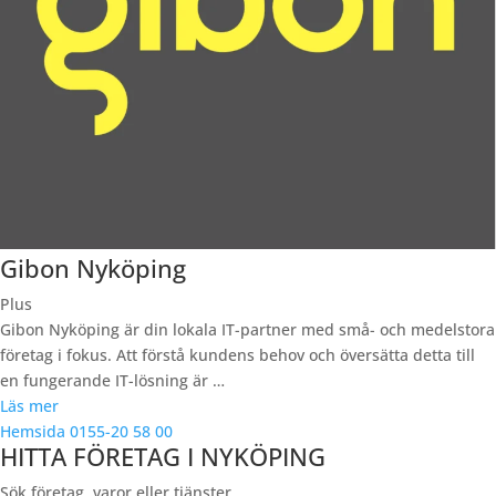
Gibon Nyköping
Plus
Gibon Nyköping är din lokala IT-partner med små- och medelstora
företag i fokus. Att förstå kundens behov och översätta detta till
en fungerande IT-lösning är …
Läs mer
Hemsida
0155-20 58 00
HITTA FÖRETAG I NYKÖPING
Sök företag, varor eller tjänster