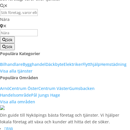
Nära
Sök
Sök
Populära Kategorier
Bilhandlare
Bygghandel
Däckbyte
Elektriker
Flytthjälp
Hemstädning
Visa alla tjänster
Populära Områden
Arnö
Centrum Öster
Centrum Väster
Gumsbacken
Handelsområde
Pål Jungs Hage
Visa alla områden
Din guide till Nyköpings bästa företag och tjänster. Vi hjälper
lokala företag att växa och kunder att hitta det de söker.
Följ