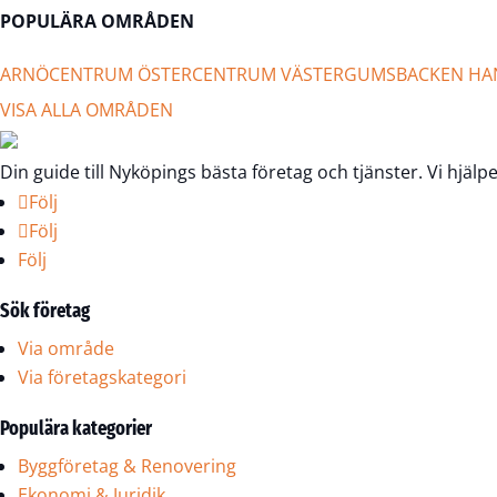
POPULÄRA OMRÅDEN
ARNÖ
CENTRUM ÖSTER
CENTRUM VÄSTER
GUMSBACKEN HA
VISA ALLA OMRÅDEN
Din guide till Nyköpings bästa företag och tjänster. Vi hjälp
Följ
Följ
Följ
Sök företag
Via område
Via företagskategori
Populära kategorier
Byggföretag & Renovering
Ekonomi & Juridik