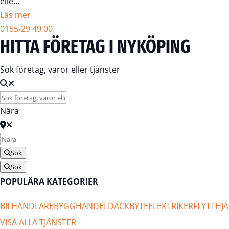
elle…
Läs mer
0155-29 49 00
HITTA FÖRETAG I NYKÖPING
Sök företag, varor eller tjänster
Nära
Sök
Sök
POPULÄRA KATEGORIER
BILHANDLARE
BYGGHANDEL
DÄCKBYTE
ELEKTRIKER
FLYTTHJÄ
VISA ALLA TJÄNSTER