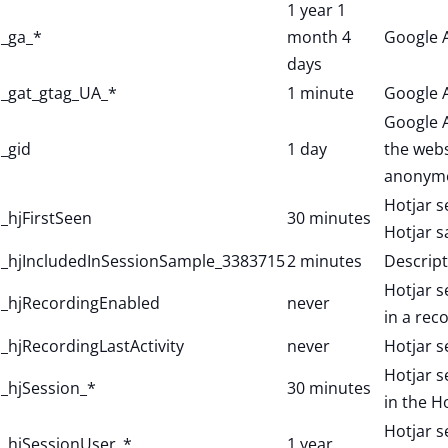
1 year 1
_ga_*
month 4
Google A
days
_gat_gtag_UA_*
1 minute
Google A
Google A
_gid
1 day
the webs
anonymo
Hotjar se
_hjFirstSeen
30 minutes
Hotjar s
_hjIncludedInSessionSample_3383715
2 minutes
Descript
Hotjar s
_hjRecordingEnabled
never
in a rec
_hjRecordingLastActivity
never
Hotjar s
Hotjar s
_hjSession_*
30 minutes
in the H
Hotjar s
_hjSessionUser_*
1 year