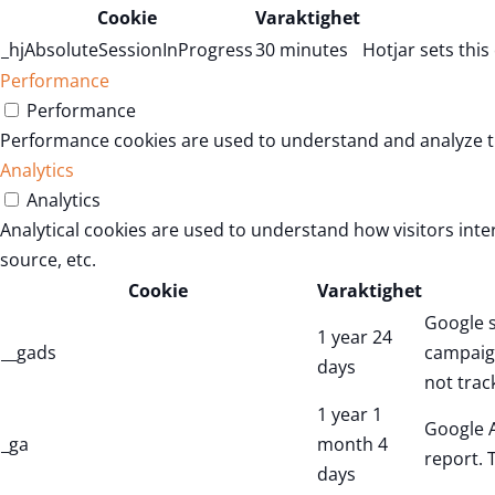
Cookie
Varaktighet
_hjAbsoluteSessionInProgress
30 minutes
Hotjar sets this
Performance
Performance
Performance cookies are used to understand and analyze the
Analytics
Analytics
Analytical cookies are used to understand how visitors inte
source, etc.
Cookie
Varaktighet
Google s
1 year 24
__gads
campaign
days
not trac
1 year 1
Google A
_ga
month 4
report. 
days