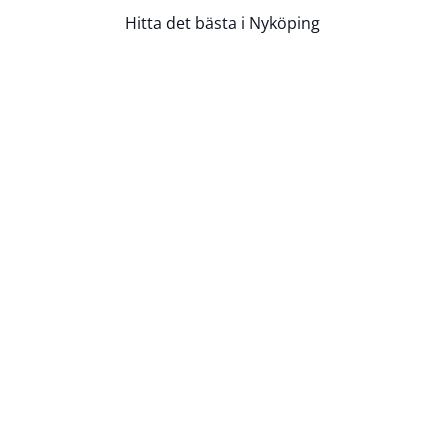
Hitta det bästa i Nyköping
Hem
Företag
Sök via Tjänster
Sök via Kategorier
Sök via Områden
Lägg till ditt företag
Tipsa om ett företag
Bloggen
Kontakt
Annonsera