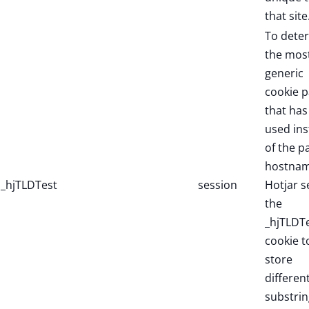
that site
To dete
the mos
generic
cookie p
that has
used in
of the p
hostnam
_hjTLDTest
session
Hotjar s
the
_hjTLDT
cookie t
store
differen
substrin