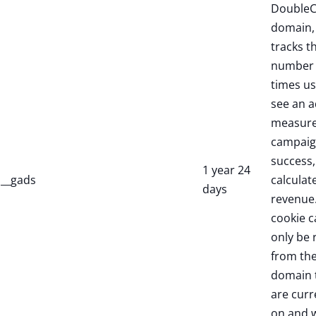
DoubleC
domain,
tracks t
number 
times us
see an a
measure
campaig
success,
1 year 24
__gads
calculate
days
revenue.
cookie c
only be 
from th
domain 
are curr
on and w