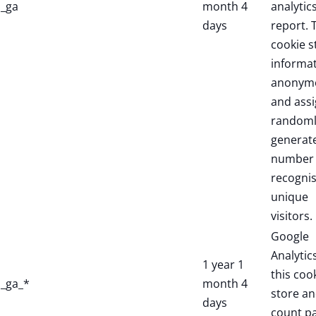
_ga
month 4
analytic
days
report. 
cookie s
informa
anonym
and assi
randoml
generat
number 
recogni
unique
visitors.
Google
Analytic
1 year 1
this coo
_ga_*
month 4
store a
days
count p