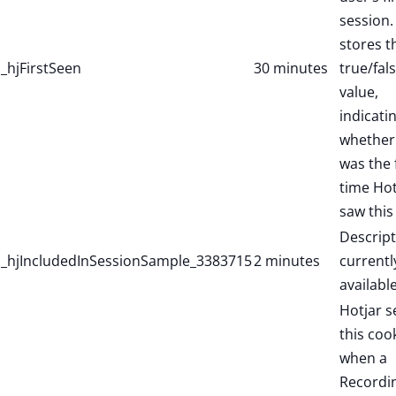
session. 
stores t
_hjFirstSeen
30 minutes
true/fal
value,
indicati
whether 
was the f
time Hot
saw this
Descript
_hjIncludedInSessionSample_3383715
2 minutes
currentl
available
Hotjar s
this coo
when a
Recordi