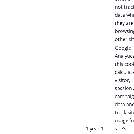
not trac
data whi
they are
browsin
other sit
Google
Analytic
this coo
calculat
visitor,
session
campai
data an
track sit
usage fo
1 year 1
site's