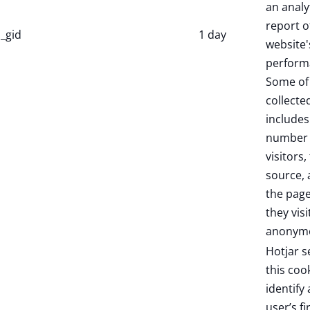
an analy
report o
_gid
1 day
website'
perform
Some of
collecte
includes
number 
visitors,
source,
the pag
they visi
anonymo
Hotjar s
this coo
identify
user’s fi