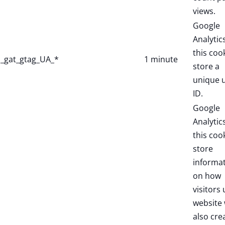
views.
Google
Analytic
this coo
_gat_gtag_UA_*
1 minute
store a
unique 
ID.
Google
Analytic
this coo
store
informa
on how
visitors 
website 
also cre