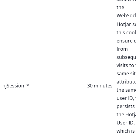
the
WebSock
Hotjar s
this coo
ensure 
from
subsequ
visits to
same sit
attribut
_hjSession_*
30 minutes
the sam
user ID,
persists 
the Hotj
User ID,
which is