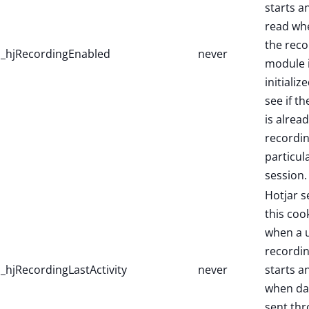
starts a
read wh
the reco
_hjRecordingEnabled
never
module 
initialize
see if th
is alread
recordin
particul
session.
Hotjar s
this coo
when a 
recordi
_hjRecordingLastActivity
never
starts a
when dat
sent th