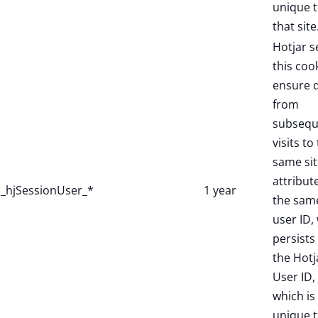
unique 
that site
Hotjar s
this coo
ensure 
from
subsequ
visits to
same sit
attribut
_hjSessionUser_*
1 year
the sam
user ID,
persists 
the Hotj
User ID,
which is
unique 