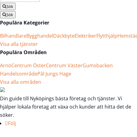
Sök
Sök
Populära Kategorier
Bilhandlare
Bygghandel
Däckbyte
Elektriker
Flytthjälp
Hemstä
Visa alla tjänster
Populära Områden
Arnö
Centrum Öster
Centrum Väster
Gumsbacken
Handelsområde
Pål Jungs Hage
Visa alla områden
Din guide till Nyköpings bästa företag och tjänster. Vi
hjälper lokala företag att växa och kunder att hitta det de
söker.
Följ