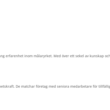
ång erfarenhet inom målaryrket. Med över ett sekel av kunskap och 
skraft. De matchar företag med seniora medarbetare för tillfälli