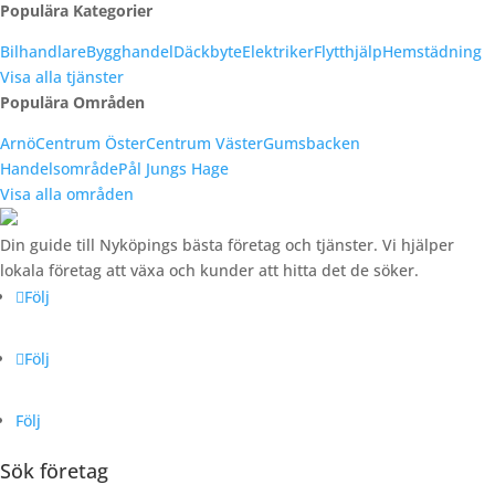
Populära Kategorier
Bilhandlare
Bygghandel
Däckbyte
Elektriker
Flytthjälp
Hemstädning
Visa alla tjänster
Populära Områden
Arnö
Centrum Öster
Centrum Väster
Gumsbacken
Handelsområde
Pål Jungs Hage
Visa alla områden
Din guide till Nyköpings bästa företag och tjänster. Vi hjälper
lokala företag att växa och kunder att hitta det de söker.
Följ
Följ
Följ
Sök företag