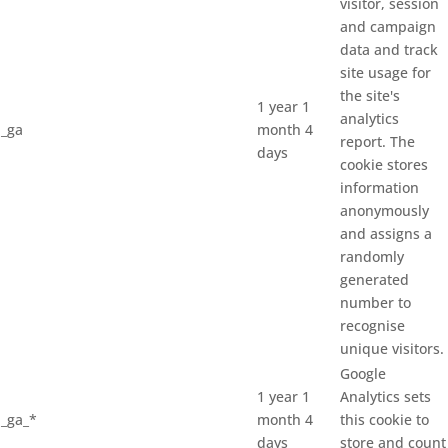
visitor, session
and campaign
data and track
site usage for
the site's
1 year 1
analytics
_ga
month 4
report. The
days
cookie stores
information
anonymously
and assigns a
randomly
generated
number to
recognise
unique visitors.
Google
1 year 1
Analytics sets
_ga_*
month 4
this cookie to
days
store and count