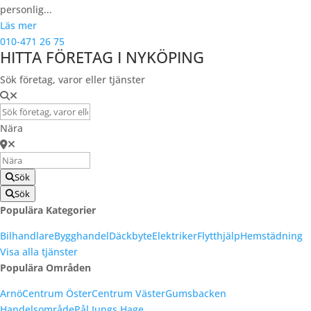
personlig...
Läs mer
010-471 26 75
HITTA FÖRETAG I NYKÖPING
Sök företag, varor eller tjänster
Nära
Sök
Sök
Populära Kategorier
Bilhandlare
Bygghandel
Däckbyte
Elektriker
Flytthjälp
Hemstädning
Visa alla tjänster
Populära Områden
Arnö
Centrum Öster
Centrum Väster
Gumsbacken
Handelsområde
Pål Jungs Hage