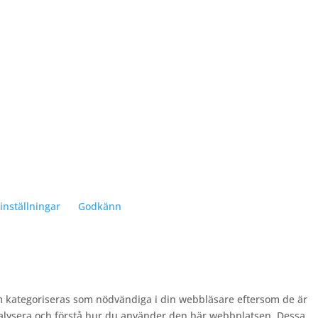
inställningar
Godkänn
m kategoriseras som nödvändiga i din webbläsare eftersom de är
nalysera och förstå hur du använder den här webbplatsen. Dessa