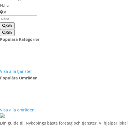
Nära
Sök
Sök
Populära Kategorier
Bilhandlare
Bygghandel
Däckbyte
Elektriker
Flytthjälp
Visa alla tjänster
Populära Områden
Arnö
Centrum Öster
Centrum Väster
Gumsbacken Handelso
Visa alla områden
Din guide till Nyköpings bästa företag och tjänster. Vi hjälper loka