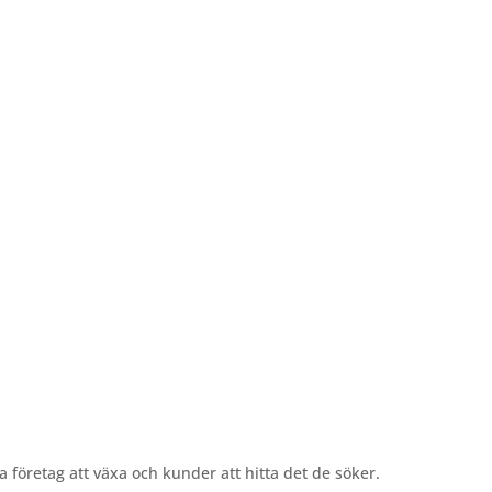
Hemstädning
mråde
Pål Jungs Hage
la företag att växa och kunder att hitta det de söker.