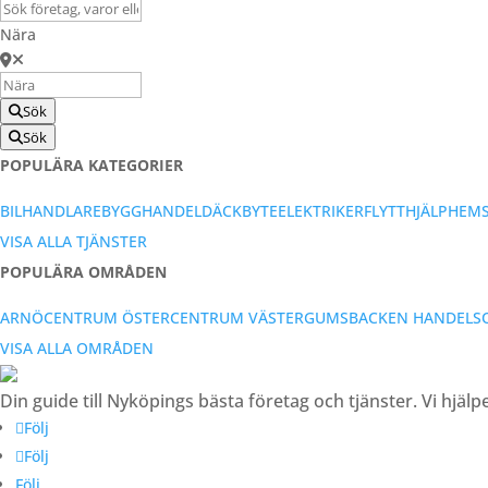
Nära
Sök
Sök
POPULÄRA KATEGORIER
BILHANDLARE
BYGGHANDEL
DÄCKBYTE
ELEKTRIKER
FLYTTHJÄLP
HEM
VISA ALLA TJÄNSTER
POPULÄRA OMRÅDEN
ARNÖ
CENTRUM ÖSTER
CENTRUM VÄSTER
GUMSBACKEN HANDELS
VISA ALLA OMRÅDEN
Din guide till Nyköpings bästa företag och tjänster. Vi hjälp
Följ
Följ
Följ