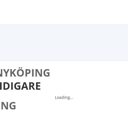
 NYKÖPING
TIDIGARE
Loading...
ING