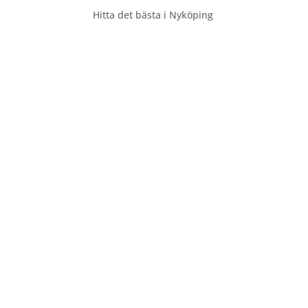
Hitta det bästa i Nyköping
Hem
Företag
Sök via Tjänster
Sök via Kategorier
Sök via Områden
Lägg till ditt företag
Tipsa om ett företag
Bloggen
Kontakt
Annonsera