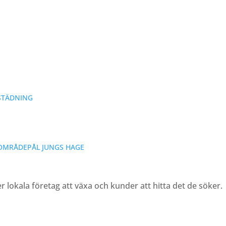
STÄDNING
OMRÅDE
PÅL JUNGS HAGE
er lokala företag att växa och kunder att hitta det de söker.