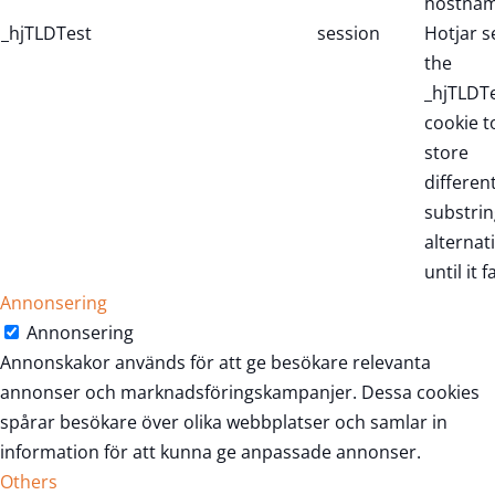
hostnam
_hjTLDTest
session
Hotjar s
the
_hjTLDT
cookie t
store
differen
substrin
alternat
until it fa
Annonsering
Annonsering
Annonskakor används för att ge besökare relevanta
annonser och marknadsföringskampanjer. Dessa cookies
spårar besökare över olika webbplatser och samlar in
information för att kunna ge anpassade annonser.
Others