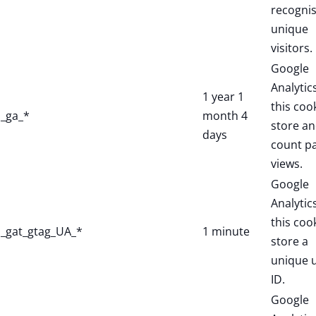
recogni
unique
visitors.
Google
Analytic
1 year 1
this coo
_ga_*
month 4
store a
days
count p
views.
Google
Analytic
this coo
_gat_gtag_UA_*
1 minute
store a
unique 
ID.
Google