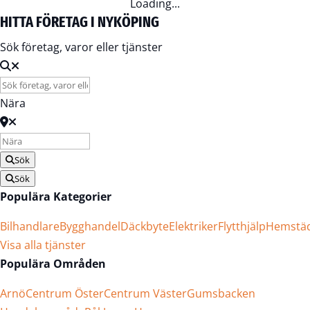
Loading...
HITTA FÖRETAG I NYKÖPING
Sök företag, varor eller tjänster
Nära
Sök
Sök
Populära Kategorier
Bilhandlare
Bygghandel
Däckbyte
Elektriker
Flytthjälp
Hemstä
Visa alla tjänster
Populära Områden
Arnö
Centrum Öster
Centrum Väster
Gumsbacken