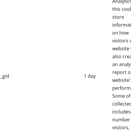
Analytic
this coo
store
informa
on how
visitors 
website 
also cre
an analy
report o
_gid
1 day
website'
perform
Some of
collecte
includes
number 
visitors,