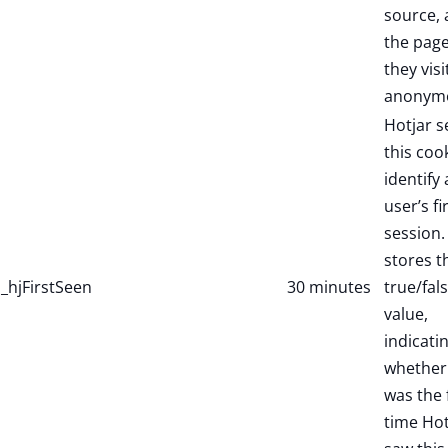
source,
the pag
they visi
anonymo
Hotjar s
this coo
identify
user’s fi
session. 
stores t
_hjFirstSeen
30 minutes
true/fal
value,
indicati
whether 
was the f
time Hot