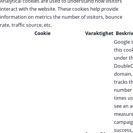
Analytical cookies are used to understand how visitors
interact with the website. These cookies help provide
information on metrics the number of visitors, bounce
rate, traffic source, etc.
Cookie
Varaktighet
Beskri
Google 
this coo
under t
DoubleC
domain,
tracks t
number 
times us
see an a
measure
campaig
success,