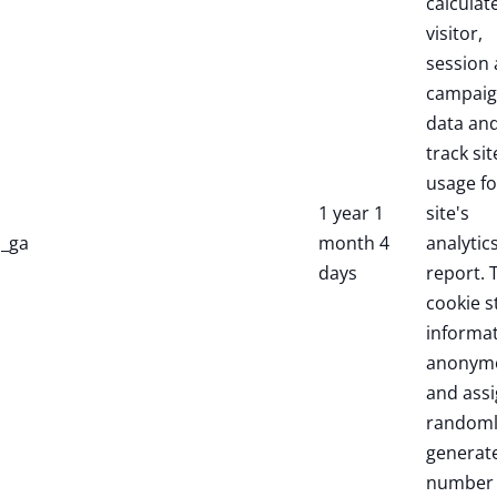
calculat
visitor,
session
campai
data an
track sit
usage fo
1 year 1
site's
_ga
month 4
analytic
days
report. 
cookie s
informa
anonym
and assi
randoml
generat
number 