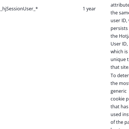
attribut
_hjSessionUser_*
1 year
the sam
user ID,
persists 
the Hotj
User ID,
which is
unique 
that site
To dete
the mos
generic
cookie p
that has
used in
of the p