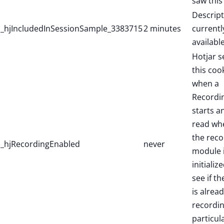
saw this
Descript
_hjIncludedInSessionSample_3383715
2 minutes
currentl
available
Hotjar s
this coo
when a
Recordi
starts a
read wh
the reco
_hjRecordingEnabled
never
module 
initialize
see if th
is alread
recordin
particul