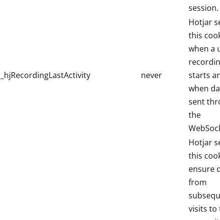
session.
Hotjar s
this coo
when a 
recordi
_hjRecordingLastActivity
never
starts a
when dat
sent th
the
WebSock
Hotjar s
this coo
ensure 
from
subsequ
visits to