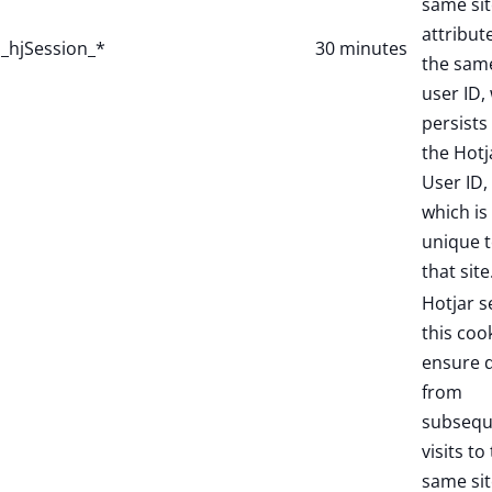
same sit
attribut
_hjSession_*
30 minutes
the sam
user ID,
persists 
the Hotj
User ID,
which is
unique 
that site
Hotjar s
this coo
ensure 
from
subsequ
visits to
same sit