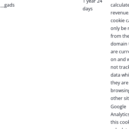
1 year 24
__gads
calculate
days
revenue.
cookie c
only be 
from th
domain 
are curr
on and w
not trac
data whi
they are
browsin
other sit
Google
Analytic
this coo