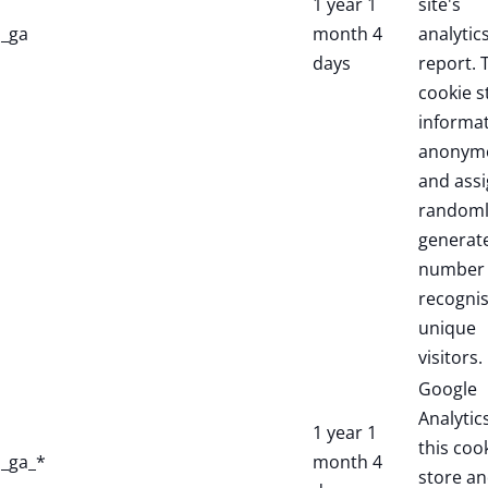
1 year 1
site's
_ga
month 4
analytic
days
report. 
cookie s
informa
anonym
and assi
randoml
generat
number 
recogni
unique
visitors.
Google
Analytic
1 year 1
this coo
_ga_*
month 4
store a