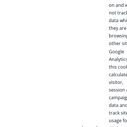
on and w
not trac
data whi
they are
browsin
other sit
Google
Analytic
this coo
calculat
visitor,
session
campai
data an
track sit
usage fo