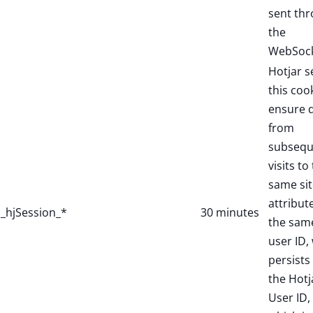
sent th
the
WebSock
Hotjar s
this coo
ensure 
from
subsequ
visits to
same sit
attribut
_hjSession_*
30 minutes
the sam
user ID,
persists 
the Hotj
User ID,