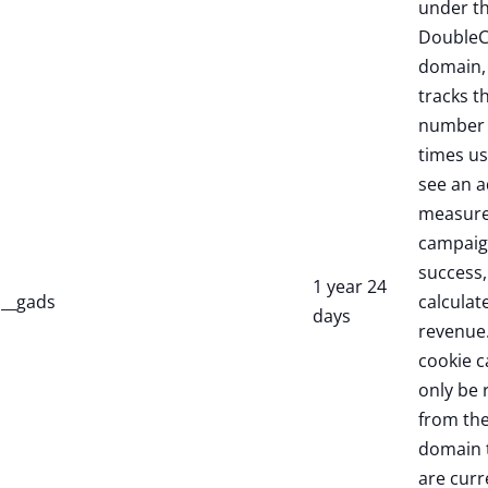
under t
DoubleC
domain,
tracks t
number 
times us
see an a
measure
campaig
success,
1 year 24
__gads
calculate
days
revenue.
cookie c
only be 
from th
domain 
are curr