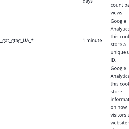
days
count p
views.
Google
Analytic
this coo
_gat_gtag_UA_*
1 minute
store a
unique 
ID.
Google
Analytic
this coo
store
informa
on how
visitors 
website 