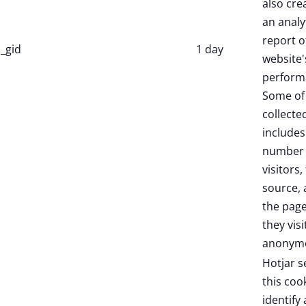
also cre
an analy
report o
_gid
1 day
website'
perform
Some of
collecte
includes
number 
visitors,
source,
the pag
they visi
anonymo
Hotjar s
this coo
identify