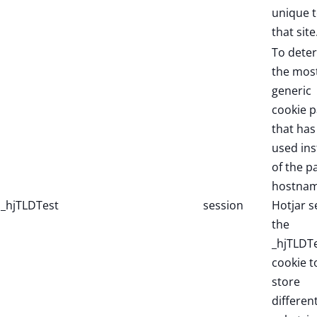
unique 
that site
To dete
the mos
generic
cookie p
that has
used in
of the p
hostnam
_hjTLDTest
session
Hotjar s
the
_hjTLDT
cookie t
store
differen