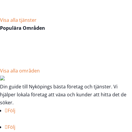
Hemstädning
Visa alla tjänster
Populära Områden
Arnö
Centrum Öster
Centrum Väster
Gumsbacken Handelsområde
Pål Jungs Hage
Visa alla områden
Din guide till Nyköpings bästa företag och tjänster. Vi
hjälper lokala företag att växa och kunder att hitta det de
söker.
Följ
Följ