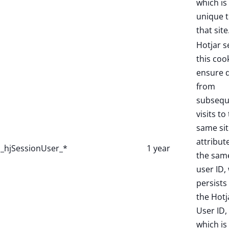
which is
unique 
that site
Hotjar s
this coo
ensure 
from
subsequ
visits to
same sit
attribut
_hjSessionUser_*
1 year
the sam
user ID,
persists 
the Hotj
User ID,
which is