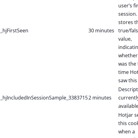
user’s fi
session. 
stores t
_hjFirstSeen
30 minutes
true/fal
value,
indicati
whether 
was the f
time Hot
saw this
Descript
_hjIncludedInSessionSample_3383715
2 minutes
currentl
available
Hotjar s
this coo
when a