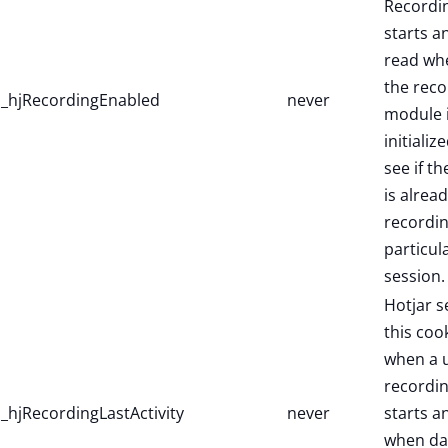
Recordi
starts a
read wh
the reco
_hjRecordingEnabled
never
module 
initialize
see if th
is alread
recordin
particul
session.
Hotjar s
this coo
when a 
recordi
_hjRecordingLastActivity
never
starts a
when dat