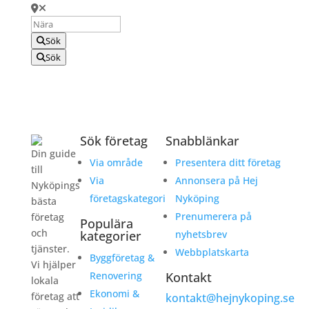
Sök
Sök
Sök företag
Snabblänkar
Din guide
Via område
Presentera ditt företag
till
Via
Annonsera på Hej
Nyköpings
företagskategori
Nyköping
bästa
Prenumerera på
företag
Populära
och
kategorier
nyhetsbrev
tjänster.
Webbplatskarta
Byggföretag &
Vi hjälper
Renovering
Kontakt
lokala
Ekonomi &
företag att
kontakt@hejnykoping.se