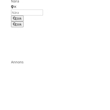
Nära
Sök
Sök
Annons