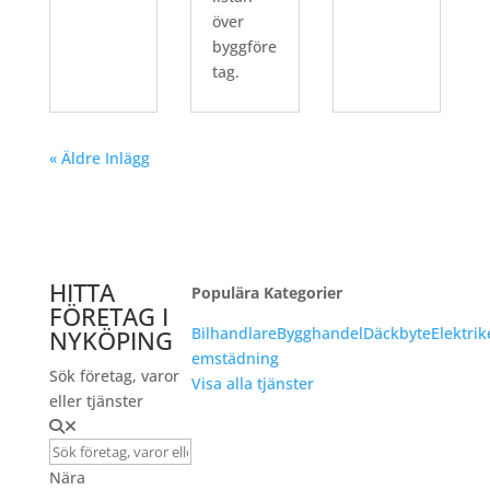
över
byggföre
tag.
« Äldre Inlägg
HITTA
Populära Kategorier
FÖRETAG I
Bilhandlare
Bygghandel
Däckbyte
Elektrik
NYKÖPING
emstädning
Sök företag, varor
Visa alla tjänster
eller tjänster
Nära