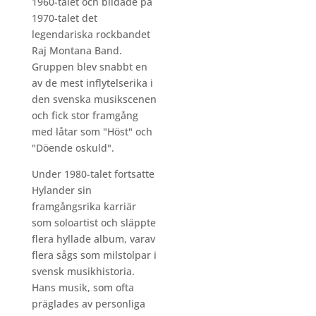
1960-talet och bildade på
1970-talet det
legendariska rockbandet
Raj Montana Band.
Gruppen blev snabbt en
av de mest inflytelserika i
den svenska musikscenen
och fick stor framgång
med låtar som "Höst" och
"Döende oskuld".
Under 1980-talet fortsatte
Hylander sin
framgångsrika karriär
som soloartist och släppte
flera hyllade album, varav
flera sågs som milstolpar i
svensk musikhistoria.
Hans musik, som ofta
präglades av personliga