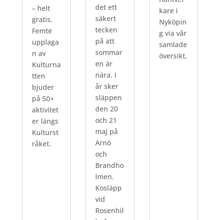
det ett
– helt
kare i
säkert
gratis.
Nyköpin
tecken
Femte
g via vår
på att
upplaga
samlade
sommar
n av
översikt.
en är
Kulturna
nära. I
tten
år sker
bjuder
släppen
på 50+
den 20
aktivitet
och 21
er längs
maj på
Kulturst
Arnö
råket.
och
Brandho
lmen.
Kosläpp
vid
Rosenhil