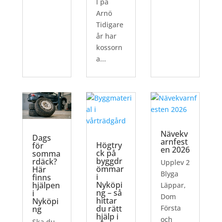
l på
Arnö
Tidigare
år har
kossorn
a...
Nävekv
Dags
arnfest
Högtry
för
en 2026
ck på
somma
byggdr
rdäck?
Upplev 2
ömmar
Här
Blyga
i
finns
Nyköpi
hjälpen
Läppar,
ng – så
i
Dom
hittar
Nyköpi
du rätt
Första
ng
hjälp i
och
Ska du