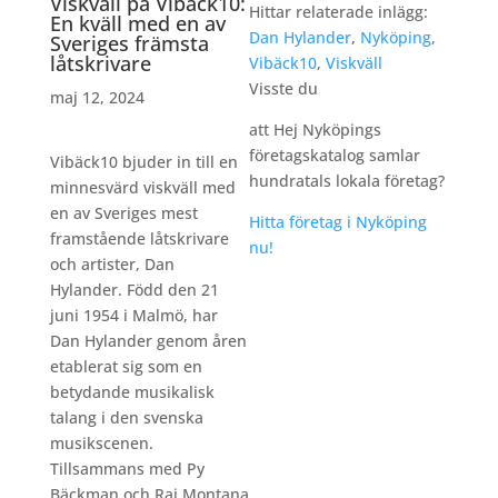
Viskväll på Vibäck10:
Hittar relaterade inlägg:
En kväll med en av
Dan Hylander
,
Nyköping
,
Sveriges främsta
låtskrivare
Vibäck10
,
Viskväll
Visste du
maj 12, 2024
att Hej Nyköpings
företagskatalog samlar
Vibäck10 bjuder in till en
hundratals lokala företag?
minnesvärd viskväll med
en av Sveriges mest
Hitta företag i Nyköping
framstående låtskrivare
nu!
och artister, Dan
Hylander. Född den 21
juni 1954 i Malmö, har
Dan Hylander genom åren
etablerat sig som en
betydande musikalisk
talang i den svenska
musikscenen.
Tillsammans med Py
Bäckman och Raj Montana