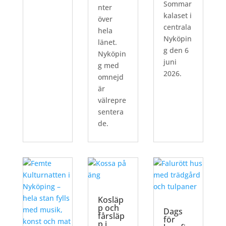
Sommar
nter
kalaset i
över
centrala
hela
Nyköpin
länet.
g den 6
Nyköpin
juni
g med
2026.
omnejd
är
välrepre
sentera
de.
Kosläp
p och
Dags
fårsläp
för
p i