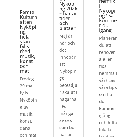
hemfix
Nyköpi
i
ng 2026
Nyköpi
Femte
– här är
ng? Så
Kulturn
tider
komme
atten i
och
r du
Nyköpi
platser
igång
ng –
Maj är
hela
Planerar
stan
här och
du att
fylls
det
med
renover
musik,
innebär
a eller
konst
att
och
fixa
mat
Nyköpin
hemma i
gs
Fredag
vår? Läs
betesdju
29 maj
våra tips
r ska ut i
fylls
om hur
hagarna
Nyköpin
du
. För
g av
kommer
många
musik,
igång
av oss
konst,
och hitta
som bor
dans
lokala
här är
och mat
hantver