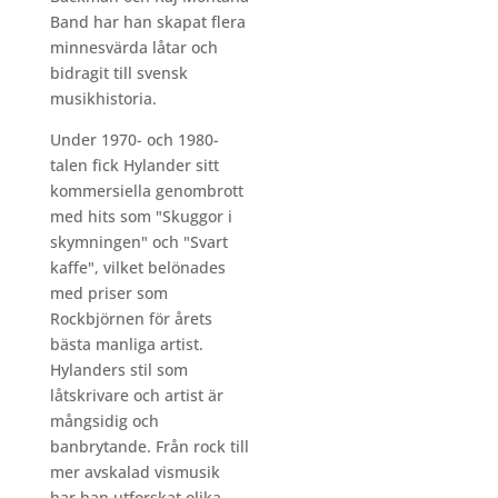
Band har han skapat flera
minnesvärda låtar och
bidragit till svensk
musikhistoria.
Under 1970- och 1980-
talen fick Hylander sitt
kommersiella genombrott
med hits som "Skuggor i
skymningen" och "Svart
kaffe", vilket belönades
med priser som
Rockbjörnen för årets
bästa manliga artist.
Hylanders stil som
låtskrivare och artist är
mångsidig och
banbrytande. Från rock till
mer avskalad vismusik
har han utforskat olika