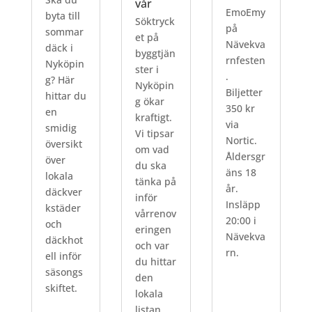
vår
EmoEmy
byta till
Söktryck
på
sommar
et på
Nävekva
däck i
byggtjän
rnfesten
Nyköpin
ster i
.
g? Här
Nyköpin
Biljetter
hittar du
g ökar
350 kr
en
kraftigt.
via
smidig
Vi tipsar
Nortic.
översikt
om vad
Åldersgr
över
du ska
äns 18
lokala
tänka på
år.
däckver
inför
Insläpp
kstäder
vårrenov
20:00 i
och
eringen
Nävekva
däckhot
och var
rn.
ell inför
du hittar
säsongs
den
skiftet.
lokala
listan