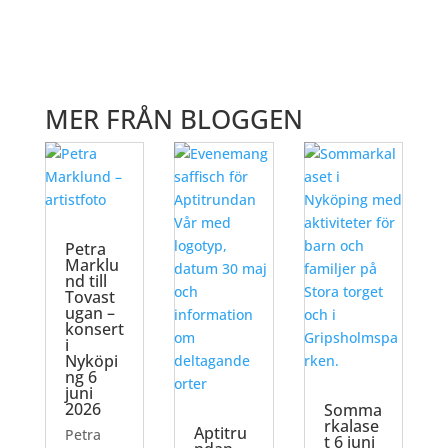
MER FRÅN BLOGGEN
Petra
Marklu
nd till
Tovast
ugan –
konsert
i
Nyköpi
ng 6
juni
2026
Somma
rkalase
Aptitru
Petra
t 6 juni