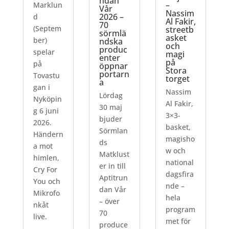
ndan
–
Marklun
Vår
Nassim
2026 –
d
Al Fakir,
70
(Septem
streetb
sörmlä
asket
ber)
ndska
och
produc
spelar
magi
enter
på
på
öppnar
Stora
portarn
Tovastu
torget
a
gan i
Nassim
Lördag
Nyköpin
Al Fakir,
30 maj
g 6 juni
3×3-
bjuder
2026.
basket,
Sörmlan
Händern
magisho
ds
a mot
w och
Matklust
himlen,
national
er in till
Cry For
dagsfira
Aptitrun
You och
nde –
dan Vår
Mikrofo
hela
– över
nkåt
program
70
live.
met för
produce