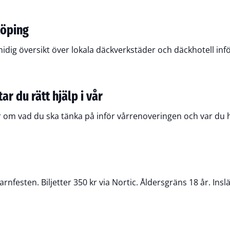
köping
idig översikt över lokala däckverkstäder och däckhotell infö
r du rätt hjälp i vår
ar om vad du ska tänka på inför vårrenoveringen och var du h
esten. Biljetter 350 kr via Nortic. Åldersgräns 18 år. Insl