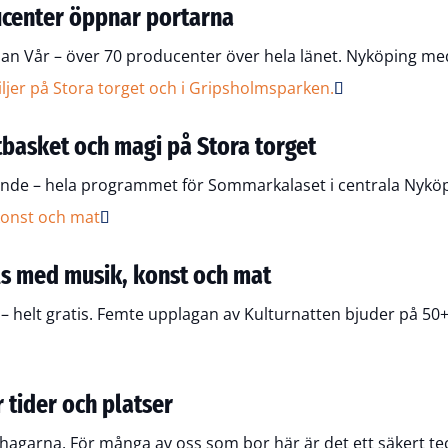
ucenter öppnar portarna
ndan Vår – över 70 producenter över hela länet. Nyköping m
tbasket och magi på Stora torget
ande – hela programmet för Sommarkalaset i centrala Nyköp
lls med musik, konst och mat
– helt gratis. Femte upplagan av Kulturnatten bjuder på 50+ 
 tider och platser
 hagarna. För många av oss som bor här är det ett säkert te