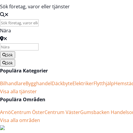
Sök företag, varor eller tjänster
Nära
Sök
Sök
Populära Kategorier
Bilhandlare
Bygghandel
Däckbyte
Elektriker
Flytthjälp
Hemstä
Visa alla tjänster
Populära Områden
Arnö
Centrum Öster
Centrum Väster
Gumsbacken Handels
Visa alla områden