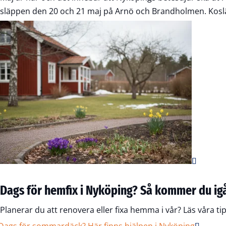
släppen den 20 och 21 maj på Arnö och Brandholmen. Kosläp
Dags för hemfix i Nyköping? Så kommer du ig
Planerar du att renovera eller fixa hemma i vår? Läs våra t