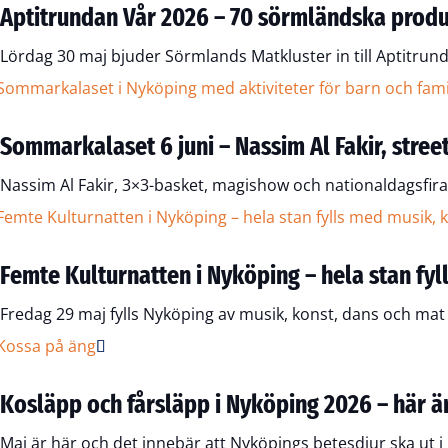
Aptitrundan Vår 2026 – 70 sörmländska prod
Lördag 30 maj bjuder Sörmlands Matkluster in till Aptitru
Sommarkalaset 6 juni – Nassim Al Fakir, stree
Nassim Al Fakir, 3×3-basket, magishow och nationaldagsfir
Femte Kulturnatten i Nyköping – hela stan fy
Fredag 29 maj fylls Nyköping av musik, konst, dans och mat 
Kosläpp och fårsläpp i Nyköping 2026 – här är
Maj är här och det innebär att Nyköpings betesdjur ska ut i