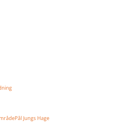
dning
område
Pål Jungs Hage