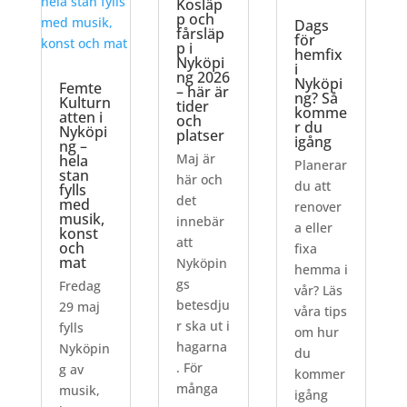
Kosläp
p och
Dags
fårsläp
för
p i
hemfix
Nyköpi
i
ng 2026
Nyköpi
Femte
– här är
ng? Så
Kulturn
tider
komme
atten i
och
r du
Nyköpi
platser
igång
ng –
Maj är
hela
Planerar
stan
här och
du att
fylls
det
med
renover
musik,
innebär
a eller
konst
att
och
fixa
mat
Nyköpin
hemma i
gs
Fredag
vår? Läs
betesdju
29 maj
våra tips
r ska ut i
fylls
om hur
hagarna
Nyköpin
du
. För
g av
kommer
många
musik,
igång