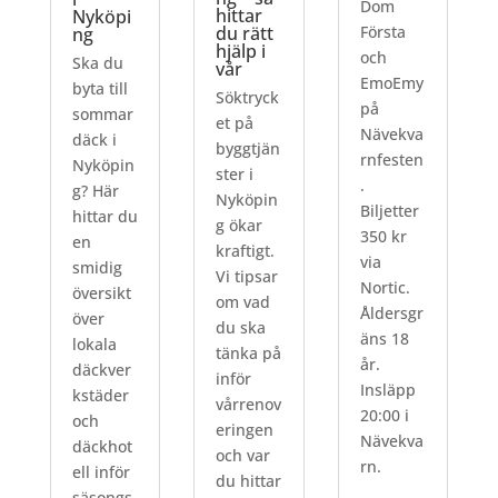
Dom
hittar
Nyköpi
du rätt
Första
ng
hjälp i
och
Ska du
vår
EmoEmy
byta till
Söktryck
på
sommar
et på
Nävekva
däck i
byggtjän
rnfesten
Nyköpin
ster i
.
g? Här
Nyköpin
Biljetter
hittar du
g ökar
350 kr
en
kraftigt.
via
smidig
Vi tipsar
Nortic.
översikt
om vad
Åldersgr
över
du ska
äns 18
lokala
tänka på
år.
däckver
inför
Insläpp
kstäder
vårrenov
20:00 i
och
eringen
Nävekva
däckhot
och var
rn.
ell inför
du hittar
säsongs