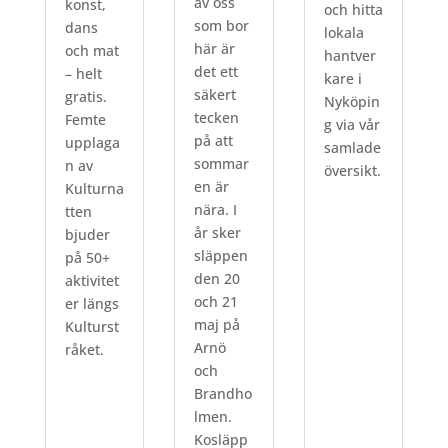
av oss
konst,
och hitta
som bor
dans
lokala
här är
och mat
hantver
det ett
– helt
kare i
säkert
gratis.
Nyköpin
tecken
Femte
g via vår
på att
upplaga
samlade
sommar
n av
översikt.
en är
Kulturna
nära. I
tten
år sker
bjuder
släppen
på 50+
den 20
aktivitet
och 21
er längs
maj på
Kulturst
Arnö
råket.
och
Brandho
lmen.
Kosläpp