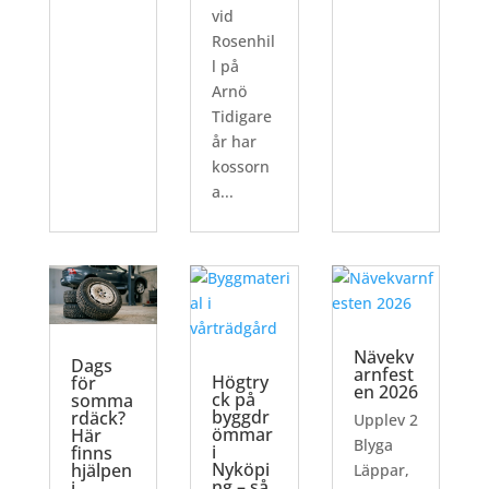
vid
Rosenhil
l på
Arnö
Tidigare
år har
kossorn
a...
Nävekv
Dags
arnfest
Högtry
för
en 2026
ck på
somma
byggdr
rdäck?
Upplev 2
ömmar
Här
Blyga
i
finns
Nyköpi
hjälpen
Läppar,
ng – så
i