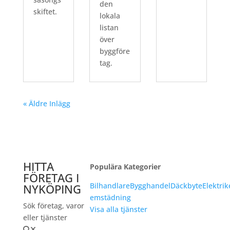
den
skiftet.
lokala
listan
över
byggföre
tag.
« Äldre Inlägg
HITTA
Populära Kategorier
FÖRETAG I
Bilhandlare
Bygghandel
Däckbyte
Elektrik
NYKÖPING
emstädning
Sök företag, varor
Visa alla tjänster
eller tjänster