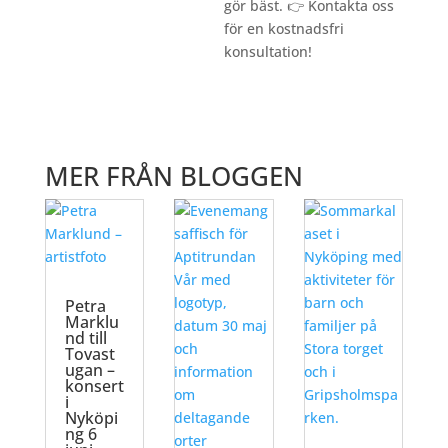
gör bäst. 👉
Kontakta oss
för en kostnadsfri
konsultation!
MER FRÅN BLOGGEN
Petra
Marklu
nd till
Tovast
ugan –
konsert
i
Nyköpi
ng 6