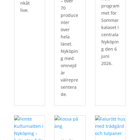
– över
nkåt
program
70
live.
met för
produce
Sommar
nter
kalaset i
över
centrala
hela
Nyköpin
länet.
g den 6
Nyköpin
juni
g med
2026.
omnejd
är
välrepre
sentera
de.