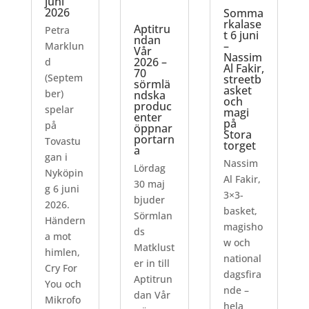
juni
2026
Somma
rkalase
Aptitru
Petra
t 6 juni
ndan
–
Marklun
Vår
Nassim
2026 –
d
Al Fakir,
70
(Septem
streetb
sörmlä
asket
ber)
ndska
och
produc
spelar
magi
enter
på
på
öppnar
Stora
portarn
Tovastu
torget
a
gan i
Nassim
Lördag
Nyköpin
Al Fakir,
30 maj
g 6 juni
3×3-
bjuder
2026.
basket,
Sörmlan
Händern
magisho
ds
a mot
w och
Matklust
himlen,
national
er in till
Cry For
dagsfira
Aptitrun
You och
nde –
dan Vår
Mikrofo
hela