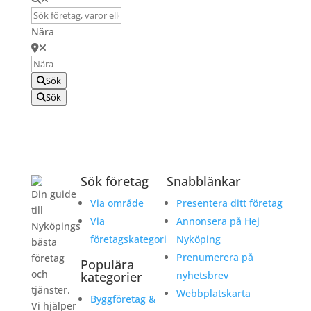
Nära
Sök
Sök
Sök företag
Snabblänkar
Din guide
Via område
Presentera ditt företag
till
Via
Annonsera på Hej
Nyköpings
företagskategori
Nyköping
bästa
Prenumerera på
företag
Populära
och
kategorier
nyhetsbrev
tjänster.
Webbplatskarta
Byggföretag &
Vi hjälper