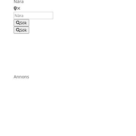
Nära
Sök
Sök
Annons