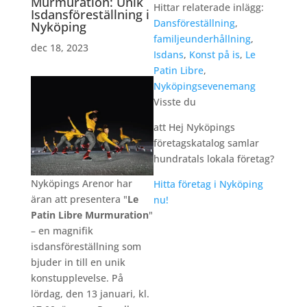
Murmuration: Unik
Hittar relaterade inlägg:
Isdansföreställning i
Dansföreställning
,
Nyköping
familjeunderhållning
,
dec 18, 2023
Isdans
,
Konst på is
,
Le
Patin Libre
,
Nyköpingsevenemang
Visste du
att Hej Nyköpings
företagskatalog samlar
hundratals lokala företag?
Nyköpings Arenor har
Hitta företag i Nyköping
äran att presentera "
Le
nu!
Patin Libre Murmuration
"
– en magnifik
isdansföreställning som
bjuder in till en unik
konstupplevelse. På
lördag, den 13 januari, kl.