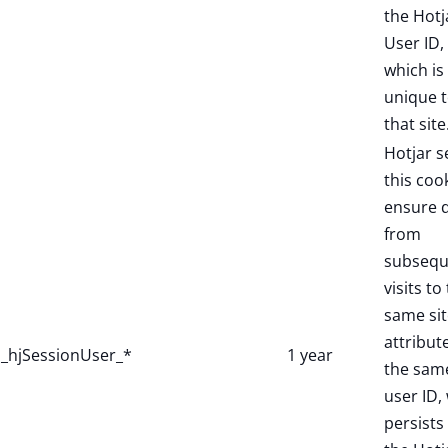
the Hotj
User ID,
which is
unique 
that site
Hotjar s
this coo
ensure 
from
subsequ
visits to
same sit
attribut
_hjSessionUser_*
1 year
the sam
user ID,
persists 