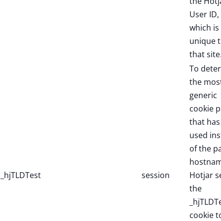
the Hotj
User ID,
which is
unique 
that site
To dete
the mos
generic
cookie p
that has
used in
of the p
hostnam
_hjTLDTest
session
Hotjar s
the
_hjTLDT
cookie t