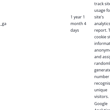
track sit
usage fo
1 year 1
site's
_ga
month 4
analytic
days
report. 
cookie s
informa
anonym
and assi
randoml
generat
number 
recogni
unique
visitors.
Google