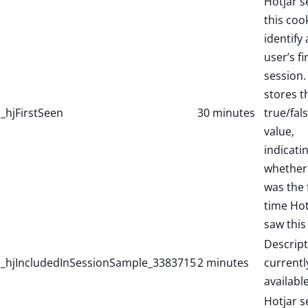
Hotjar s
this coo
identify
user’s fi
session. 
stores t
_hjFirstSeen
30 minutes
true/fal
value,
indicati
whether 
was the f
time Hot
saw this
Descript
_hjIncludedInSessionSample_3383715
2 minutes
currentl
available
Hotjar s