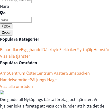
Nära
Sök
Sök
Populära Kategorier
Bilhandlare
Bygghandel
Däckbyte
Elektriker
Flytthjälp
Hemstä
Visa alla tjänster
Populära Områden
Arnö
Centrum Öster
Centrum Väster
Gumsbacken
Handelsområde
Pål Jungs Hage
Visa alla områden
Din guide till Nyköpings bästa företag och tjänster. Vi
hjälper lokala företag att växa och kunder att hitta det de