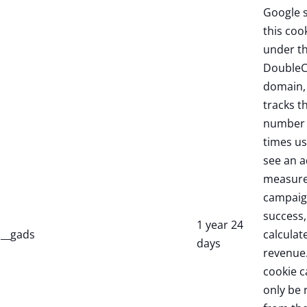
Google 
this coo
under t
DoubleC
domain,
tracks t
number 
times us
see an a
measure
campaig
success,
1 year 24
__gads
calculate
days
revenue.
cookie c
only be 