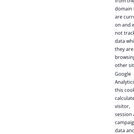
from th
domain 
are curr
on and w
not trac
data whi
they are
browsin
other sit
Google
Analytic
this coo
calculat
visitor,
session
campai
data an