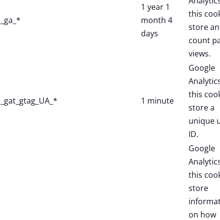
Analytic
1 year 1
this coo
_ga_*
month 4
store a
days
count p
views.
Google
Analytic
this coo
_gat_gtag_UA_*
1 minute
store a
unique 
ID.
Google
Analytic
this coo
store
informa
on how