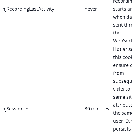
recordi
_hjRecordingLastActivity
never
starts a
when dat
sent th
the
WebSock
Hotjar s
this coo
ensure 
from
subsequ
visits to
same sit
attribut
_hjSession_*
30 minutes
the sam
user ID,
persists 