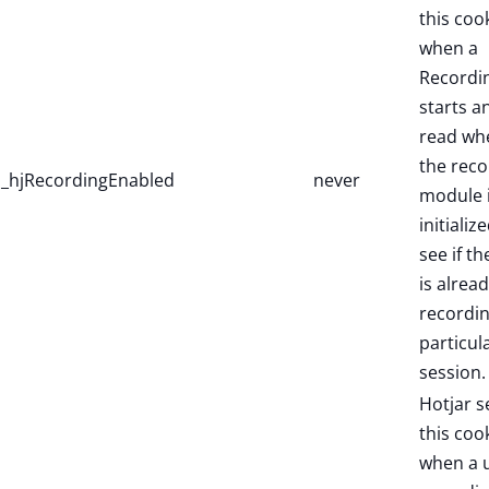
this coo
when a
Recordi
starts a
read wh
the reco
_hjRecordingEnabled
never
module 
initialize
see if th
is alread
recordin
particul
session.
Hotjar s
this coo
when a 