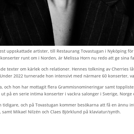
st uppskattade artister, till Restaurang Tovastugan i Nyköping för
konserter runt om i Norden, är Melissa Horn nu redo att ge sina 
nde texter om kärlek och relationer. Hennes tolkning av Cherries l
y. Under 2022 turnerade hon intensivt med närmare 60 konserter, v
na, och hon har mottagit flera Grammisnomineringar samt topplist
ut på en serie intima konserter i vackra salonger i Sverige, Norge 
tidigare, och på Tovastugan kommer besökarna att få en ännu int
amt Mikael Nilzén och Claes Björklund på klaviatur/synth.