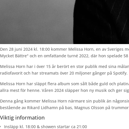
Den 28 juni 2024 kl. 18:00 kommer Melissa Horn, en av Sveriges me
Mycket Bättre" och en omfattande turné 2022, där hon spelade 58 
Melissa Horn har i över 15 år berört en stor publik med sina måla
radiofavorit och har streamats över 20 miljoner gånger på Spotif
Melissa Horn har släppt flera album som sålt både guld och plati
allra mest för henne. Våren 2024 släpper hon ny musik och ger sig 
Denna gång kommer Melissa Horn närmare sin publik än någonsin 
bestående av Rikard Lidhamn på bas, Magnus Olsson på trummor, s
Viktig information
Insläpp kl. 18:00 & showen startar ca 21:00