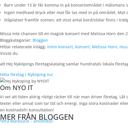
Barn under 13 år får komma in på konsertområdet i målsmans sä
Ingen medhavd dryck eller mat får tas med in på området. Mat o
Ståplatser framför scenen, ett visst antal bord/stolar finns i trä
Missa inte chansen till en magisk konsert med Melissa Horn den 2
Bloggkategorier:
Bloggen
Hittar relaterade inlägg:
intim konsert
,
konsert
,
Melissa Horn
,
mus
Visste du
att Hej Nyköpings företagskatalog samlar hundratals lokala företa
Hitta företag i Nyköping nu!
Om NYO IT
Vi vet att tiden aldrig riktigt räcker till när man driver företag.
texter eller annat som tar tid och energi. Inga stora kostnader e
en kostnadsfri konsultation!
MER FRÅN BLOGGEN