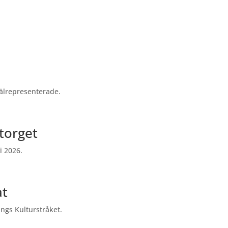
välrepresenterade.
torget
i 2026.
at
ängs Kulturstråket.