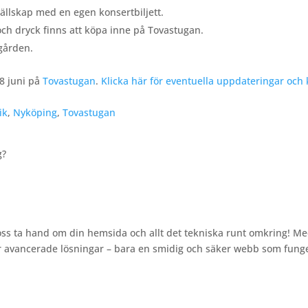
llskap med en egen konsertbiljett.
ch dryck finns att köpa inne på Tovastugan.
dgården.
8 juni på
Tovastugan
.
Klicka här för eventuella uppdateringar och k
ik
,
Nyköping
,
Tovastugan
g?
 Låt oss ta hand om din hemsida och allt det tekniska runt omkring!
ller avancerade lösningar – bara en smidig och säker webb som fung