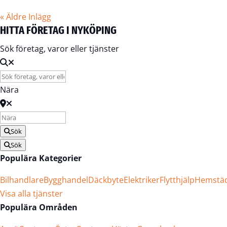
« Äldre Inlägg
HITTA FÖRETAG I NYKÖPING
Sök företag, varor eller tjänster
Nära
Sök
Sök
Populära Kategorier
Bilhandlare
Bygghandel
Däckbyte
Elektriker
Flytthjälp
Hemstä
Visa alla tjänster
Populära Områden