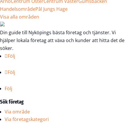
Arnö
Centrum Öster
Centrum Väster
Gumsbacken
Handelsområde
Pål Jungs Hage
Visa alla områden
Din guide till Nyköpings bästa företag och tjänster. Vi
hjälper lokala företag att växa och kunder att hitta det de
söker.
Följ
Följ
Följ
Sök företag
Via område
Via företagskategori