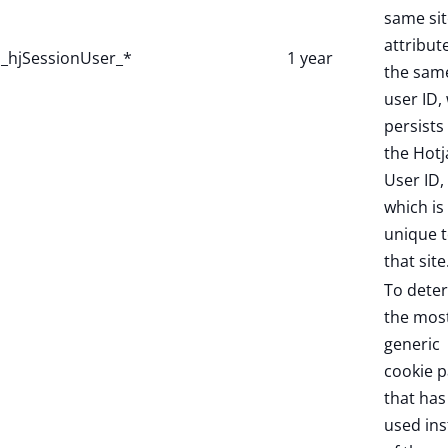
same sit
attribut
_hjSessionUser_*
1 year
the sam
user ID,
persists 
the Hotj
User ID,
which is
unique 
that site
To dete
the mos
generic
cookie p
that has
used in