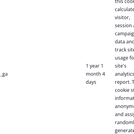
this coo
calculat
visitor,
session
campai
data an
track sit
usage fo
1 year 1
site's
_ga
month 4
analytic
days
report. 
cookie s
informa
anonym
and assi
randoml
generat