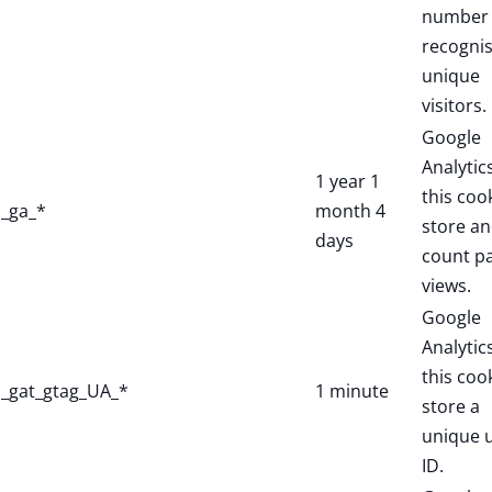
number 
recogni
unique
visitors.
Google
Analytic
1 year 1
this coo
_ga_*
month 4
store a
days
count p
views.
Google
Analytic
this coo
_gat_gtag_UA_*
1 minute
store a
unique 
ID.