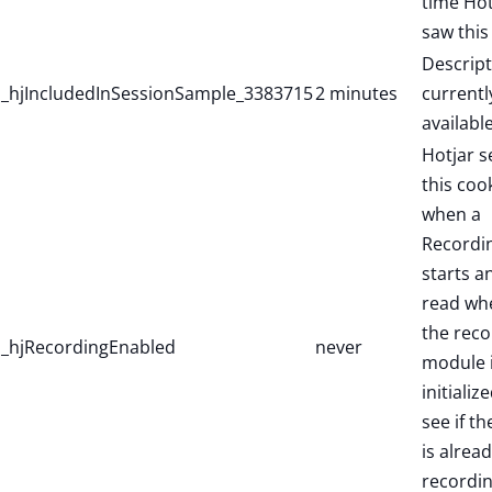
time Hot
saw this
Descript
_hjIncludedInSessionSample_3383715
2 minutes
currentl
available
Hotjar s
this coo
when a
Recordi
starts a
read wh
the reco
_hjRecordingEnabled
never
module 
initialize
see if th
is alread
recordin