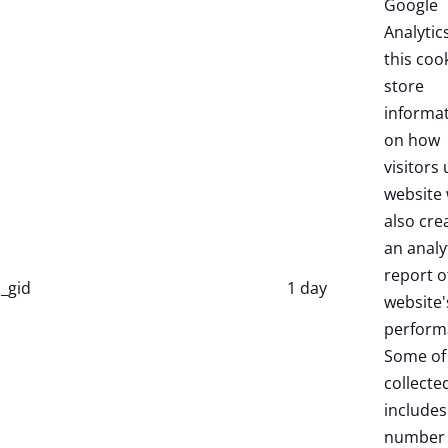
Google
Analytic
this coo
store
informa
on how
visitors 
website 
also cre
an analy
report o
_gid
1 day
website'
perform
Some of
collecte
includes
number 