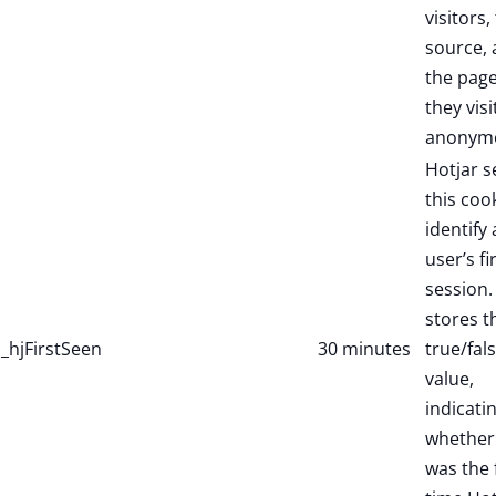
visitors,
source,
the pag
they visi
anonymo
Hotjar s
this coo
identify
user’s fi
session. 
stores t
_hjFirstSeen
30 minutes
true/fal
value,
indicati
whether 
was the f