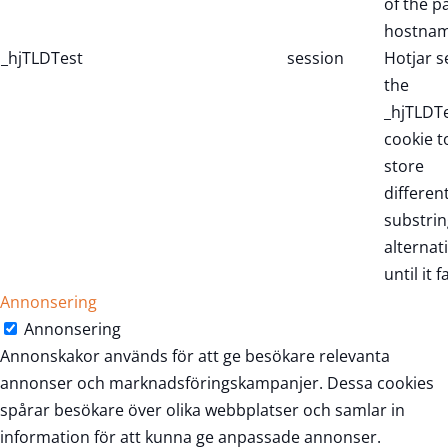
of the p
hostnam
_hjTLDTest
session
Hotjar s
the
_hjTLDT
cookie t
store
differen
substrin
alternat
until it fa
Annonsering
Annonsering
Annonskakor används för att ge besökare relevanta
annonser och marknadsföringskampanjer. Dessa cookies
spårar besökare över olika webbplatser och samlar in
information för att kunna ge anpassade annonser.