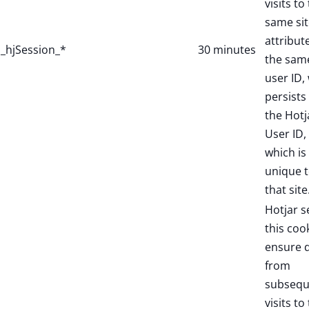
visits to
same sit
attribut
_hjSession_*
30 minutes
the sam
user ID,
persists 
the Hotj
User ID,
which is
unique 
that site
Hotjar s
this coo
ensure 
from
subsequ
visits to