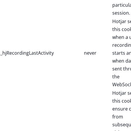
particul
session.
Hotjar s
this coo
when a 
recordi
_hjRecordingLastActivity
never
starts a
when dat
sent th
the
WebSock
Hotjar s
this coo
ensure 
from
subsequ