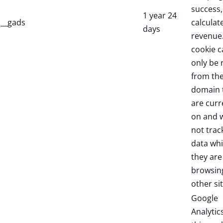
success,
1 year 24
__gads
calculate
days
revenue.
cookie c
only be 
from th
domain 
are curr
on and w
not trac
data whi
they are
browsin
other sit
Google
Analytic