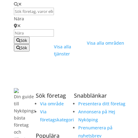
Däckbyte
Centrum Väster
Elektriker
Gumsbacken
Nära
Handelsområde
Flytthjälp
Pål Jungs Hage
Hemstädning
Sök
Visa alla områden
Visa alla
Sök
tjänster
Sök företag
Snabblänkar
Din guide
till
Via område
Presentera ditt företag
Nyköpings
Via
Annonsera på Hej
bästa
företagskategori
Nyköping
företag
Prenumerera på
och
Populära
nyhetsbrev