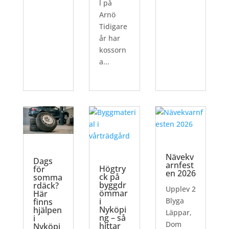
l på
Arnö
Tidigare
år har
kossorn
a...
Nävekv
Dags
arnfest
Högtry
för
en 2026
ck på
somma
byggdr
rdäck?
Upplev 2
ömmar
Här
i
Blyga
finns
Nyköpi
hjälpen
Läppar,
ng – så
i
Dom
hittar
Nyköpi