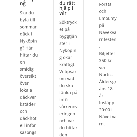
du rätt
ng
Första
hjälp i
och
vår
Ska du
EmoEmy
byta till
Söktryck
på
sommar
et på
Nävekva
däck i
byggtjän
rnfesten
Nyköpin
ster i
.
g? Här
Nyköpin
Biljetter
hittar du
g ökar
350 kr
en
kraftigt.
via
smidig
Vi tipsar
Nortic.
översikt
om vad
Åldersgr
över
du ska
äns 18
lokala
tänka på
år.
däckver
inför
Insläpp
kstäder
vårrenov
20:00 i
och
eringen
Nävekva
däckhot
och var
rn.
ell inför
du hittar
säsongs
den