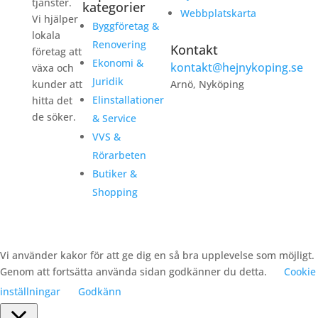
tjänster.
kategorier
Webbplatskarta
Vi hjälper
Byggföretag &
lokala
Renovering
Kontakt
företag att
Ekonomi &
kontakt@hejnykoping.se
växa och
Juridik
kunder att
Arnö, Nyköping
Elinstallationer
hitta det
de söker.
& Service
VVS &
Rörarbeten
Butiker &
Shopping
Vi använder kakor för att ge dig en så bra upplevelse som möjligt.
Genom att fortsätta använda sidan godkänner du detta.
Cookie
inställningar
Godkänn