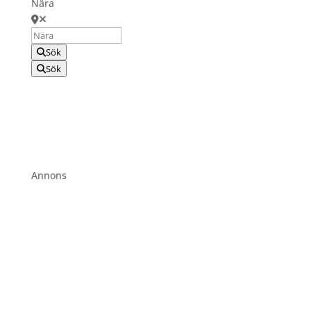
Nära
Sök
Sök
Annons