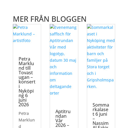
MER FRÅN BLOGGEN
Petra
Marklu
nd till
Tovast
ugan –
konsert
i
Nyköpi
ng 6
juni
2026
Somma
rkalase
Aptitru
Petra
t 6 juni
ndan
–
Marklun
Vår
Nassim
2026 –
d
Al Fakir,