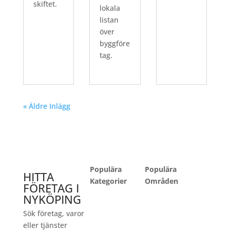
skiftet.
lokala
listan
över
byggföre
tag.
« Äldre Inlägg
Populära
Populära
HITTA
Kategorier
Områden
FÖRETAG I
NYKÖPING
Sök företag, varor
Bilhandlare
Arnö
eller tjänster
Bygghandel
Centrum Öster