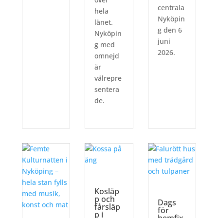
centrala
hela
Nyköpin
länet.
g den 6
Nyköpin
juni
g med
2026.
omnejd
är
välrepre
sentera
de.
Kosläp
p och
Dags
fårsläp
för
p i