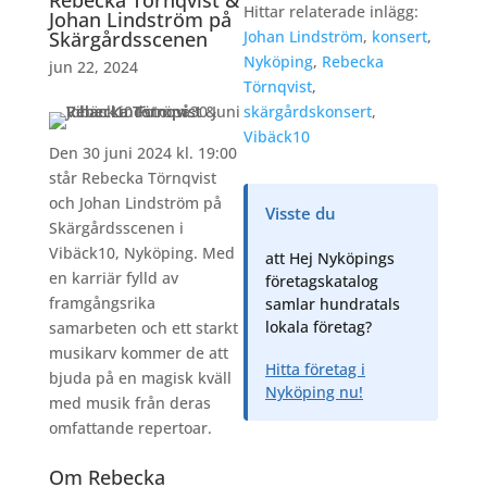
Rebecka Törnqvist &
Hittar relaterade inlägg:
Johan Lindström på
Skärgårdsscenen
Johan Lindström
,
konsert
,
Nyköping
,
Rebecka
jun 22, 2024
Törnqvist
,
skärgårdskonsert
,
Vibäck10
Den 30 juni 2024 kl. 19:00
står Rebecka Törnqvist
och Johan Lindström på
Visste du
Skärgårdsscenen i
Vibäck10, Nyköping. Med
att Hej Nyköpings
en karriär fylld av
företagskatalog
framgångsrika
samlar hundratals
lokala företag?
samarbeten och ett starkt
musikarv kommer de att
Hitta företag i
bjuda på en magisk kväll
Nyköping nu!
med musik från deras
omfattande repertoar.
Om Rebecka