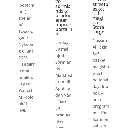
70
streetb
(Septem
sörmlä
asket
ndska
ber)
och
produc
magi
spelar
enter
på
öppnar
på
Stora
portarn
Tovastu
torget
a
gan i
Nassim
Lördag
Nyköpin
Al Fakir,
30 maj
g 6 juni
3×3-
bjuder
2026.
basket,
Sörmlan
Händern
magisho
ds
a mot
w och
Matklust
himlen,
national
er in till
Cry For
dagsfira
Aptitrun
You och
nde –
dan Vår
Mikrofo
hela
– över
nkåt
program
70
live.
met för
produce
Sommar
nter
kalaset i
över