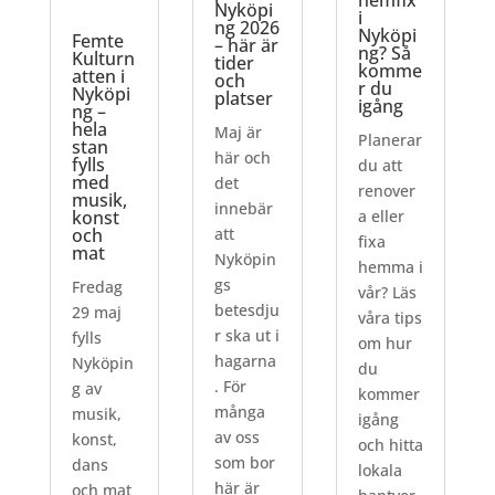
hemfix
Nyköpi
i
ng 2026
Nyköpi
Femte
– här är
ng? Så
Kulturn
tider
komme
atten i
och
r du
Nyköpi
platser
igång
ng –
hela
Maj är
Planerar
stan
här och
fylls
du att
med
det
renover
musik,
innebär
konst
a eller
och
att
fixa
mat
Nyköpin
hemma i
gs
Fredag
vår? Läs
betesdju
29 maj
våra tips
r ska ut i
fylls
om hur
hagarna
Nyköpin
du
. För
g av
kommer
många
musik,
igång
av oss
konst,
och hitta
som bor
dans
lokala
här är
och mat