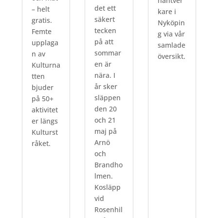
hantver
det ett
– helt
kare i
säkert
gratis.
Nyköpin
tecken
Femte
g via vår
på att
upplaga
samlade
sommar
n av
översikt.
en är
Kulturna
nära. I
tten
år sker
bjuder
släppen
på 50+
den 20
aktivitet
och 21
er längs
maj på
Kulturst
Arnö
råket.
och
Brandho
lmen.
Kosläpp
vid
Rosenhil