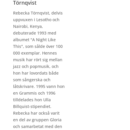
Törnqvist
Rebecka Törnqvist, delvis
uppvuxen i Lesotho och
Nairobi, Kenya,
debuterade 1993 med
albumet "A Night Like
This", som sålde över 100
000 exemplar. Hennes
musik har rört sig mellan
jazz och popmusik, och
hon har lovordats både
som sångerska och
låtskrivare. 1995 vann hon
en Grammis och 1996
tilldelades hon Ulla
Billquist-stipendiet.
Rebecka har också varit
en del av gruppen Gloria
och samarbetat med den