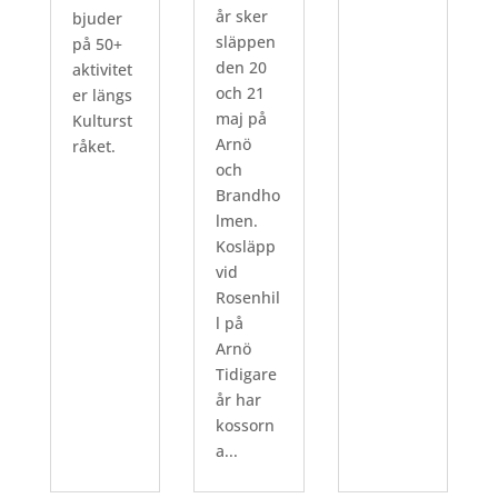
år sker
bjuder
släppen
på 50+
den 20
aktivitet
och 21
er längs
maj på
Kulturst
Arnö
råket.
och
Brandho
lmen.
Kosläpp
vid
Rosenhil
l på
Arnö
Tidigare
år har
kossorn
a...