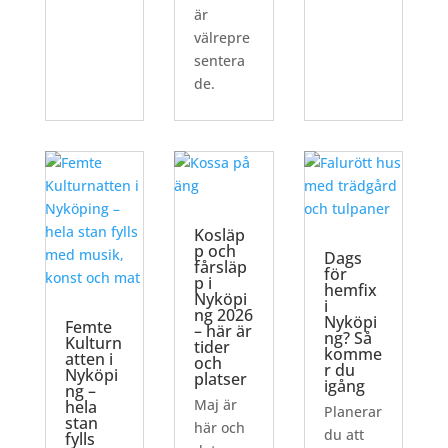
är
välrepre
sentera
de.
Kosläp
p och
Dags
fårsläp
för
p i
hemfix
Nyköpi
i
ng 2026
Nyköpi
Femte
– här är
ng? Så
Kulturn
tider
komme
atten i
och
r du
Nyköpi
platser
igång
ng –
Maj är
hela
Planerar
stan
här och
du att
fylls