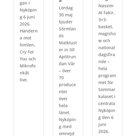
gan i
Nassim
Lördag
Nyköpin
Al Fakir,
30 maj
g 6 juni
3×3-
bjuder
2026.
basket,
Sörmlan
Händern
magisho
ds
a mot
w och
Matklust
himlen,
national
er in till
Cry For
dagsfira
Aptitrun
You och
nde –
dan Vår
Mikrofo
hela
– över
nkåt
program
70
live.
met för
produce
Sommar
nter
kalaset i
över
centrala
hela
Nyköpin
länet.
g den 6
Nyköpin
juni
g med
2026.
omnejd