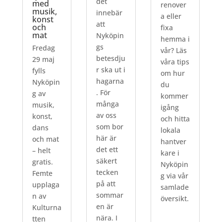
det
med
renover
musik,
innebär
a eller
konst
att
och
fixa
mat
Nyköpin
hemma i
gs
Fredag
vår? Läs
betesdju
29 maj
våra tips
r ska ut i
fylls
om hur
hagarna
Nyköpin
du
. För
g av
kommer
många
musik,
igång
av oss
konst,
och hitta
som bor
dans
lokala
här är
och mat
hantver
det ett
– helt
kare i
säkert
gratis.
Nyköpin
tecken
Femte
g via vår
på att
upplaga
samlade
sommar
n av
översikt.
en är
Kulturna
nära. I
tten