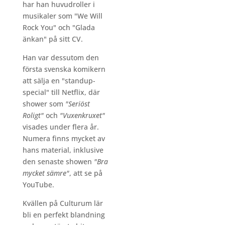
har han huvudroller i
musikaler som "We Will
Rock You" och "Glada
änkan" på sitt CV.
Han var dessutom den
första svenska komikern
att sälja en "standup-
special" till Netflix, där
shower som
"Seriöst
Roligt"
och
"Vuxenkruxet"
visades under flera år.
Numera finns mycket av
hans material, inklusive
den senaste showen
"Bra
mycket sämre"
, att se på
YouTube.
Kvällen på Culturum lär
bli en perfekt blandning