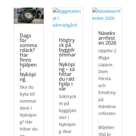
Nävekv
Dags
arnfest
Högtry
för
en 2026
ck på
somma
byggdr
rdäck?
Upplev 2
ömmar
Här
Blyga
i
finns
Nyköpi
hjälpen
Läppar,
ng – så
i
Dom
hittar
Nyköpi
du rätt
Första
ng
hjälp i
och
Ska du
vår
EmoEmy
byta till
Söktryck
på
sommar
et på
Nävekva
däck i
byggtjän
rnfesten
Nyköpin
ster i
.
g? Här
Nyköpin
Biljetter
hittar du
g ökar
350 kr
en