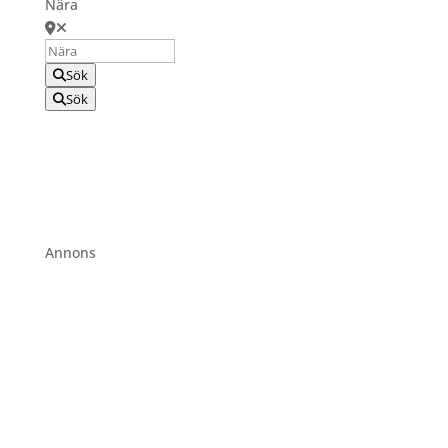
Nära
Sök
Sök
Annons