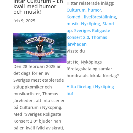
intar Culturum – En
Hittar relaterade inlägg:
kväll med humor
Culturum
,
humor
,
och musik!
Komedi
,
liveföreställning
,
feb 9, 2025
musik
,
Nyköping
,
Stand-
up
,
Sveriges Roligaste
Konsert 2.0
,
Thomas
Järvheden
Visste du
att Hej Nyköpings
Den 28 februari 2025 är
företagskatalog samlar
det dags för en av
hundratals lokala företag?
Sveriges mest etablerade
Hitta företag i Nyköping
ståuppkomiker och
nu!
musikartister, Thomas
Järvheden, att inta scenen
på Culturum i Nyköping.
Med "Sveriges Roligaste
Konsert 2.0" bjuder han
på en kväll fylld av skratt,