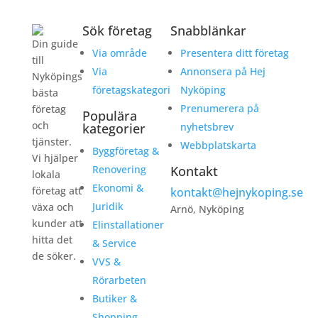
Sök företag
Snabblänkar
Din guide
Via område
Presentera ditt företag
till
Via
Annonsera på Hej
Nyköpings
företagskategori
Nyköping
bästa
Prenumerera på
företag
Populära
och
kategorier
nyhetsbrev
tjänster.
Webbplatskarta
Byggföretag &
Vi hjälper
Renovering
Kontakt
lokala
Ekonomi &
företag att
kontakt@hejnykoping.se
Juridik
växa och
Arnö, Nyköping
kunder att
Elinstallationer
hitta det
& Service
de söker.
VVS &
Rörarbeten
Butiker &
Shopping