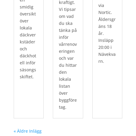
kraftigt.
via
smidig
Vi tipsar
Nortic.
översikt
om vad
Åldersgr
över
du ska
äns 18
lokala
tänka på
år.
däckver
inför
Insläpp
kstäder
vårrenov
20:00 i
och
eringen
Nävekva
däckhot
och var
rn.
ell inför
du hittar
säsongs
den
skiftet.
lokala
listan
över
byggföre
tag.
« Äldre Inlägg