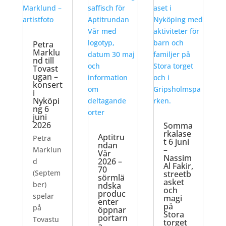
Petra
Marklu
nd till
Tovast
ugan –
konsert
i
Nyköpi
ng 6
juni
2026
Somma
rkalase
Aptitru
Petra
t 6 juni
ndan
–
Marklun
Vår
Nassim
2026 –
d
Al Fakir,
70
(Septem
streetb
sörmlä
asket
ber)
ndska
och
produc
spelar
magi
enter
på
på
öppnar
Stora
portarn
Tovastu
torget
a