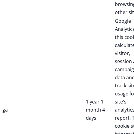
browsin
other sit
Google
Analytic
this coo
calculat
visitor,
session
campai
data an
track sit
usage fo
1 year 1
site's
_ga
month 4
analytic
days
report. 
cookie s