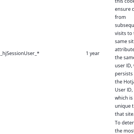
this coo
ensure 
from
subsequ
visits to
same sit
attribut
_hjSessionUser_*
1 year
the sam
user ID,
persists 
the Hotj
User ID,
which is
unique 
that site
To dete
the mos