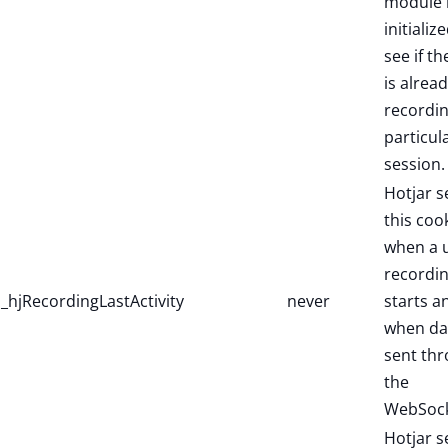
module 
initialize
see if th
is alread
recordin
particul
session.
Hotjar s
this coo
when a 
recordi
_hjRecordingLastActivity
never
starts a
when dat
sent th
the
WebSock
Hotjar s