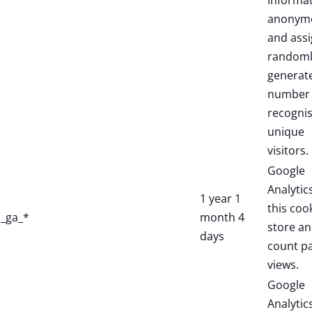
informa
anonym
and assi
randoml
generat
number 
recogni
unique
visitors.
Google
Analytic
1 year 1
this coo
_ga_*
month 4
store a
days
count p
views.
Google
Analytic