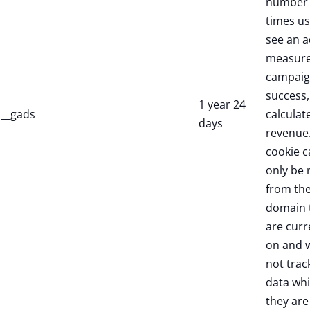
number 
times us
see an a
measure
campaig
success,
1 year 24
__gads
calculate
days
revenue.
cookie c
only be 
from th
domain 
are curr
on and w
not trac
data whi
they are