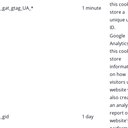
this coo
_gat_gtag_UA_*
1 minute
store a
unique 
ID.
Google
Analytic
this coo
store
informa
on how
visitors 
website 
also cre
an analy
report o
_gid
1 day
website'