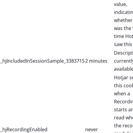
value,
indicati
whether 
was the f
time Hot
saw this
Descript
_hjIncludedInSessionSample_3383715
2 minutes
currentl
available
Hotjar s
this coo
when a
Recordi
starts a
read wh
the reco
_hjRecordingEnabled
never