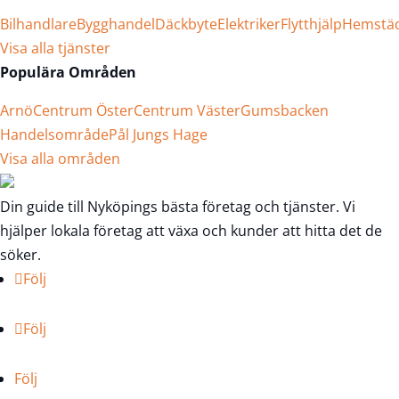
Bilhandlare
Bygghandel
Däckbyte
Elektriker
Flytthjälp
Hemstä
Visa alla tjänster
Populära Områden
Arnö
Centrum Öster
Centrum Väster
Gumsbacken
Handelsområde
Pål Jungs Hage
Visa alla områden
Din guide till Nyköpings bästa företag och tjänster. Vi
hjälper lokala företag att växa och kunder att hitta det de
söker.
Följ
Följ
Följ