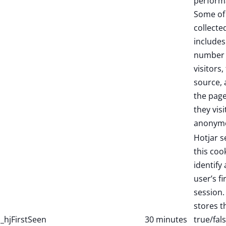
perform
Some of
collecte
includes
number 
visitors,
source,
the pag
they visi
anonymo
Hotjar s
this coo
identify
user’s fi
session. 
stores t
_hjFirstSeen
30 minutes
true/fal