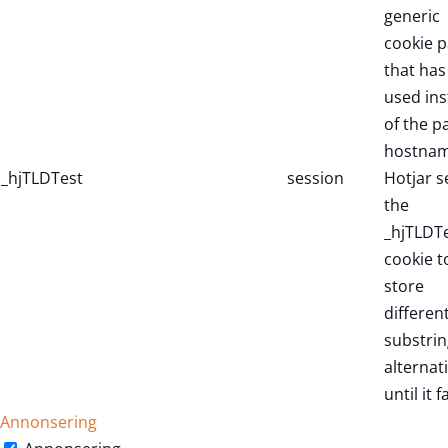
generic
cookie p
that has
used in
of the p
hostnam
_hjTLDTest
session
Hotjar s
the
_hjTLDT
cookie t
store
differen
substrin
alternat
until it fa
Annonsering