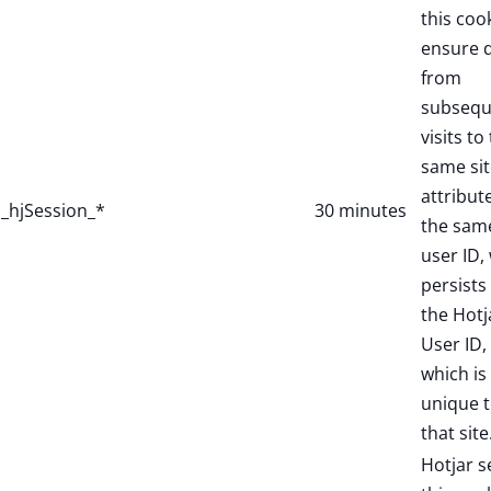
this coo
ensure 
from
subsequ
visits to
same sit
attribut
_hjSession_*
30 minutes
the sam
user ID,
persists 
the Hotj
User ID,
which is
unique 
that site
Hotjar s