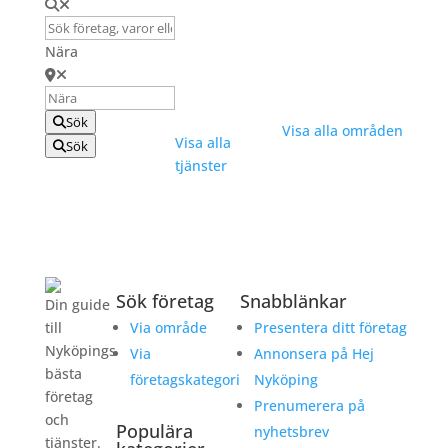
Däckbyte
Centrum Väster
Elektriker
Gumsbacken
Nära
Handelsområde
Flytthjälp
Pål Jungs Hage
Hemstädning
Sök
Visa alla områden
Visa alla
Sök
tjänster
Sök företag
Snabblänkar
Din guide
till
Via område
Presentera ditt företag
Nyköpings
Via
Annonsera på Hej
bästa
företagskategori
Nyköping
företag
Prenumerera på
och
Populära
nyhetsbrev
tjänster.