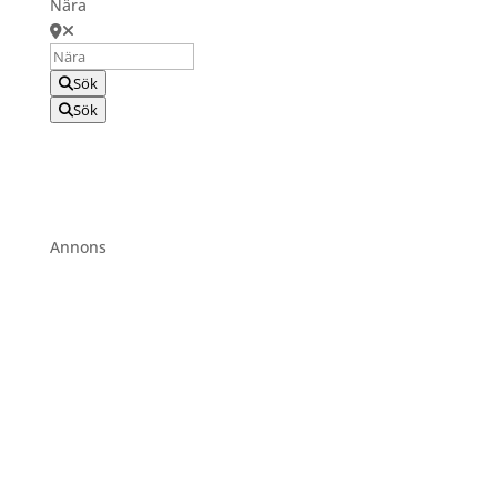
Nära
Sök
Sök
Annons