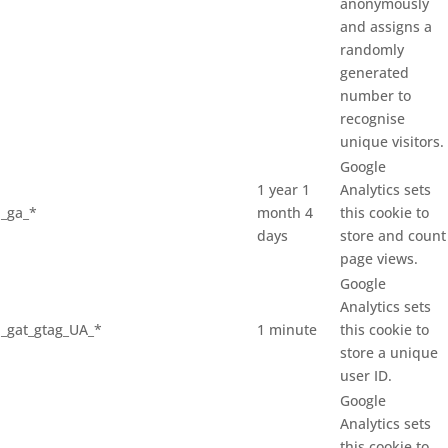
anonymously
and assigns a
randomly
generated
number to
recognise
unique visitors.
Google
1 year 1
Analytics sets
_ga_*
month 4
this cookie to
days
store and count
page views.
Google
Analytics sets
_gat_gtag_UA_*
1 minute
this cookie to
store a unique
user ID.
Google
Analytics sets
this cookie to