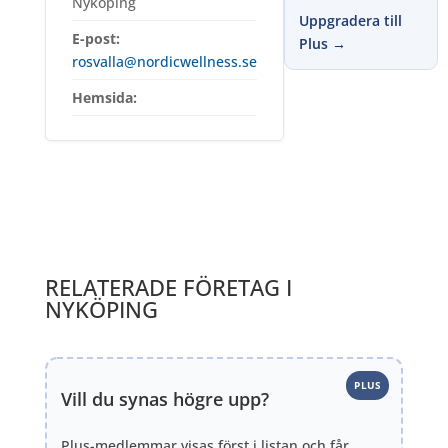
Nyköping
Uppgradera till
E-post:
Plus →
rosvalla@nordicwellness.se
Hemsida:
RELATERADE FÖRETAG I
NYKÖPING
PLUS
Vill du synas högre upp?
Plus-medlemmar visas först i listan och får