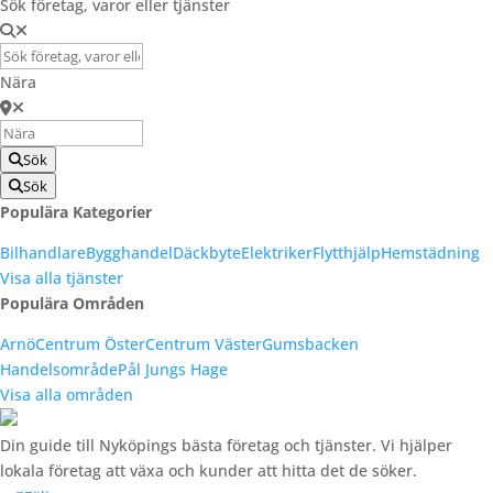
Sök företag, varor eller tjänster
Nära
Sök
Sök
Populära Kategorier
Bilhandlare
Bygghandel
Däckbyte
Elektriker
Flytthjälp
Hemstädning
Visa alla tjänster
Populära Områden
Arnö
Centrum Öster
Centrum Väster
Gumsbacken
Handelsområde
Pål Jungs Hage
Visa alla områden
Din guide till Nyköpings bästa företag och tjänster. Vi hjälper
lokala företag att växa och kunder att hitta det de söker.