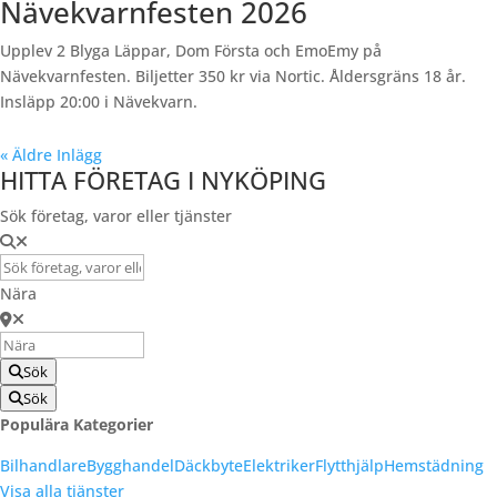
Nävekvarnfesten 2026
Upplev 2 Blyga Läppar, Dom Första och EmoEmy på
Nävekvarnfesten. Biljetter 350 kr via Nortic. Åldersgräns 18 år.
Insläpp 20:00 i Nävekvarn.
« Äldre Inlägg
HITTA FÖRETAG I NYKÖPING
Sök företag, varor eller tjänster
Nära
Sök
Sök
Populära Kategorier
Bilhandlare
Bygghandel
Däckbyte
Elektriker
Flytthjälp
Hemstädning
Visa alla tjänster