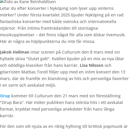
Letar du efter konserter i Nyköping som lyser upp vinterns
mörker? Under första kvartalet 2025 bjuder Nyköping på en rad
fantastiska konserter med både svenska och internationella
stjärnor. Från intima framträdanden till storslagna
musikupplevelser – det finns något för alla som älskar livemusik.
Här är några av höjdpunkterna du inte får missa.
Jakob Hellman
intar scenen på Culturum den 8 mars med sin
hyllade skiva "Slutet gott". Kvällen bjuder på en mix av nya låtar
och odödliga klassiker från hans karriär.
Lisa Nilsson
och
gitarristen Mattias Torell följer upp med en intim konsert den 13
mars, där de framför en blandning av hits och personliga favoriter
i en varm och avskalad miljö.
Orup
kommer till Culturum den 21 mars med sin föreställning
"Orup Bara". Här möter publiken hans största hits i ett avskalat
format, kryddat med personliga anekdoter från hans långa
karriär.
För den som vill njuta av en riktig hyllning till brittisk popmusik är