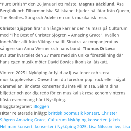
"Pure British" den 26 januari ett måste.
Magnus Bäcklund
, Åsa
Bergfalk och Filharmoniska Sällskapet bjuder på låtar från Queen,
The Beatles, Sting och Adele i en unik musikalisk resa.
Christer Sjögren
firar sin långa karriär den 16 mars på Culturum
med "The Best of Christer Sjögren – Amazing Grace". Kvällen
innehåller allt från Vikingarna till Sinatra, ackompanjerat av
sångerskan Anna Werner och hans band.
Thomas Di Leva
avslutar kvartalet den 27 mars med sin unika föreställning där
hans egen musik möter David Bowies ikoniska låtskatt.
Vintern 2025 i Nyköping är fylld av ljusa toner och stora
musikupplevelser. Oavsett om du föredrar pop, rock eller något
däremellan, är detta konserter du inte vill missa. Säkra dina
biljetter och gör dig redo för en musikalisk resa genom vinterns
bästa evenemang här i Nyköping.
Bloggkategorier:
Bloggen
Hittar relaterade inlägg:
brittisk popmusik konsert
,
Christer
Sjögren Amazing Grace
,
Culturum Nyköping konserter
,
Jakob
Hellman konsert
,
konserter i Nyköping 2025
,
Lisa Nilsson live
,
Lisa