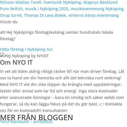
Nilsson Mattias Torell
,
livemusik Nyköping
,
Magnus Bäcklund
Pure British
,
musik i Nyköping 2025
,
musikevenemang Nyköping
,
Orup turné
,
Thomas Di Leva Bowie
,
vinterns bästa evenemang
Visste du
att Hej Nyköpings företagskatalog samlar hundratals lokala
företag?
Hitta företag i Nyköping nu!
Om NYO IT
Vi vet att tiden aldrig riktigt räcker till när man driver företag. Låt
oss ta hand om din hemsida och allt det tekniska runt omkring!
Med NYO IT vid din sida slipper du krångla med uppdateringar,
texter eller annat som tar tid och energi. Inga stora kostnader
eller avancerade lösningar – bara en smidig och säker webb som
fungerar, så du kan lägga fokus på det du gör bäst. 👉
Kontakta
oss för en kostnadsfri konsultation!
MER FRÅN BLOGGEN