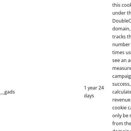
this coo
under t
DoubleC
domain,
tracks t
number 
times us
see an a
measure
campaig
success,
1 year 24
__gads
calculate
days
revenue.
cookie c
only be 
from th