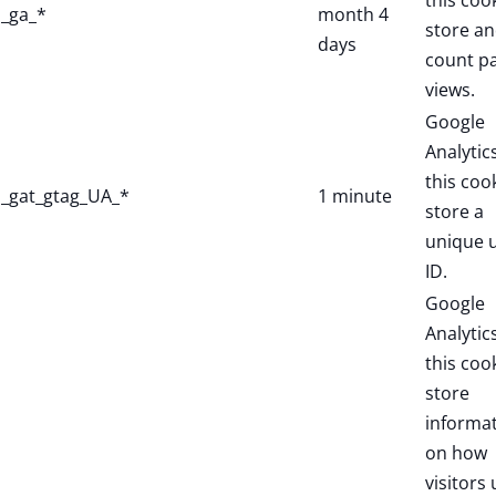
this coo
_ga_*
month 4
store a
days
count p
views.
Google
Analytic
this coo
_gat_gtag_UA_*
1 minute
store a
unique 
ID.
Google
Analytic
this coo
store
informa
on how
visitors 