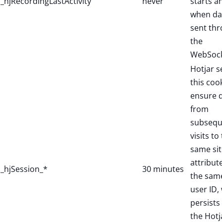
_hjRecordingLastActivity
never
starts a
when dat
sent th
the
WebSock
Hotjar s
this coo
ensure 
from
subsequ
visits to
same sit
attribut
_hjSession_*
30 minutes
the sam
user ID,
persists 
the Hotj