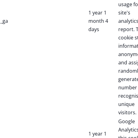
usage fo
1 year 1
site's
_ga
month 4
analytic
days
report. 
cookie s
informa
anonym
and assi
randoml
generat
number 
recogni
unique
visitors.
Google
Analytic
1 year 1