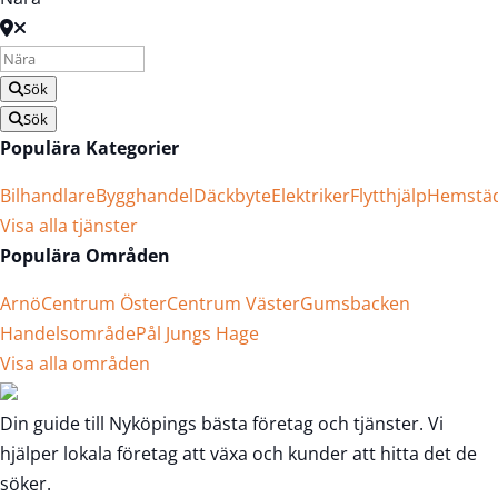
Sök
Sök
Populära Kategorier
Bilhandlare
Bygghandel
Däckbyte
Elektriker
Flytthjälp
Hemstä
Visa alla tjänster
Populära Områden
Arnö
Centrum Öster
Centrum Väster
Gumsbacken
Handelsområde
Pål Jungs Hage
Visa alla områden
Din guide till Nyköpings bästa företag och tjänster. Vi
hjälper lokala företag att växa och kunder att hitta det de
söker.