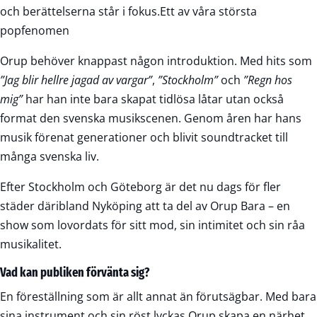
och berättelserna står i fokus.Ett av våra största
popfenomen
Orup behöver knappast någon introduktion. Med hits som
”Jag blir hellre jagad av vargar”
,
”Stockholm”
och
”Regn hos
mig”
har han inte bara skapat tidlösa låtar utan också
format den svenska musikscenen. Genom åren har hans
musik förenat generationer och blivit soundtracket till
många svenska liv.
Efter Stockholm och Göteborg är det nu dags för fler
städer däribland Nyköping att ta del av Orup Bara – en
show som lovordats för sitt mod, sin intimitet och sin råa
musikalitet.
Vad kan publiken förvänta sig?
En föreställning som är allt annat än förutsägbar. Med bara
sina instrument och sin röst lyckas Orup skapa en närhet