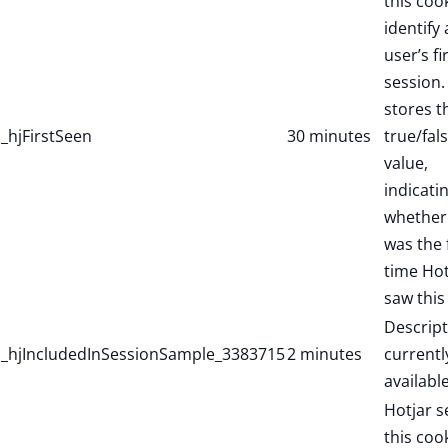
this coo
identify
user’s fi
session. 
stores t
_hjFirstSeen
30 minutes
true/fal
value,
indicati
whether 
was the f
time Hot
saw this
Descript
_hjIncludedInSessionSample_3383715
2 minutes
currentl
available
Hotjar s
this coo