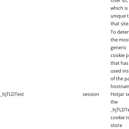
User ID,
which is
unique 
that site
To dete
the mos
generic
cookie p
that has
used in
of the p
hostnam
_hjTLDTest
session
Hotjar s
the
_hjTLDT
cookie t
store