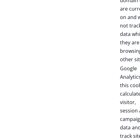
domain 
are curr
on and w
not trac
data whi
they are
browsin
other sit
Google
Analytic
this coo
calculat
visitor,
session
campai
data an
track sit