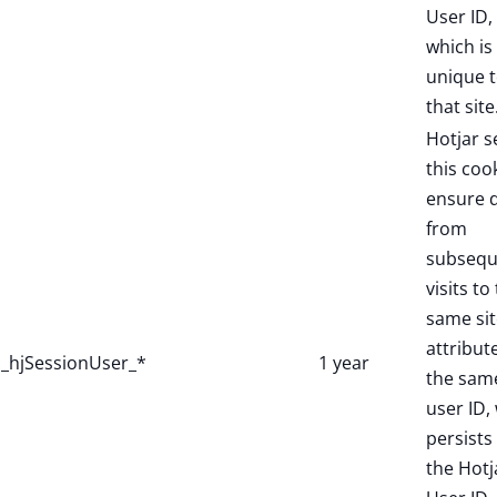
User ID,
which is
unique 
that site
Hotjar s
this coo
ensure 
from
subsequ
visits to
same sit
attribut
_hjSessionUser_*
1 year
the sam
user ID,
persists 
the Hotj