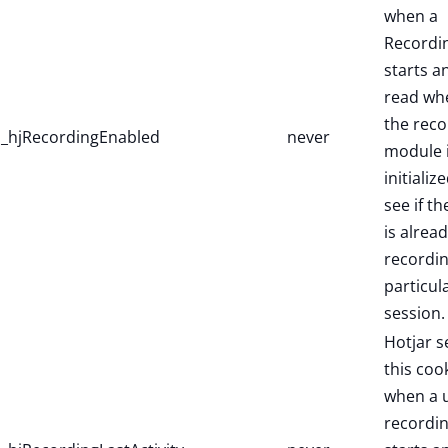
when a
Recordi
starts a
read wh
the reco
_hjRecordingEnabled
never
module 
initialize
see if th
is alread
recordin
particul
session.
Hotjar s
this coo
when a 
recordi