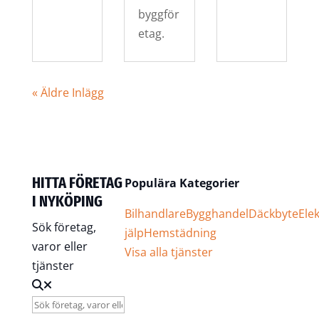
byggför
etag.
« Äldre Inlägg
HITTA FÖRETAG
Populära Kategorier
I NYKÖPING
Bilhandlare
Bygghandel
Däckbyte
Elek
Sök företag,
jälp
Hemstädning
varor eller
Visa alla tjänster
tjänster