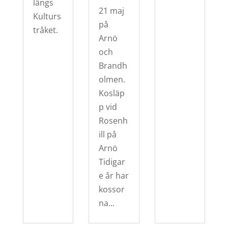
längs
21 maj
Kulturs
på
tråket.
Arnö
och
Brandh
olmen.
Kosläp
p vid
Rosenh
ill på
Arnö
Tidigar
e år har
kossor
na...