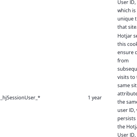
User ID,
which is
unique 
that site
Hotjar s
this coo
ensure 
from
subsequ
visits to
same sit
attribut
_hjSessionUser_*
1 year
the sam
user ID,
persists 
the Hotj
User ID,