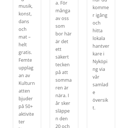
a. För
musik,
komme
många
konst,
r igång
av oss
dans
och
som
och
hitta
bor här
mat –
lokala
är det
helt
hantver
ett
gratis.
kare i
säkert
Femte
Nyköpi
tecken
upplag
ng via
på att
an av
vår
somma
Kulturn
samlad
ren är
atten
e
nära. I
bjuder
översik
år sker
på 50+
t.
släppe
aktivite
n den
ter
20 och