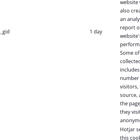
website 
also cre
an analy
report o
_gid
1 day
website'
perform
Some of
collecte
includes
number 
visitors,
source,
the pag
they visi
anonymo
Hotjar s
this coo