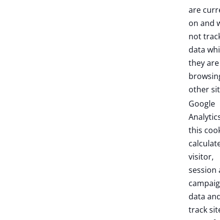
are curr
on and w
not trac
data whi
they are
browsin
other sit
Google
Analytic
this coo
calculat
visitor,
session
campai
data an
track sit