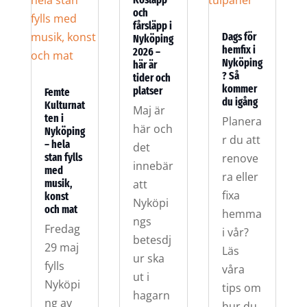
och
fårsläpp i
Dags för
Nyköping
hemfix i
2026 –
Nyköping
här är
? Så
tider och
kommer
platser
Femte
du igång
Kulturnat
Maj är
ten i
Planera
här och
Nyköping
r du att
– hela
det
stan fylls
renove
innebär
med
ra eller
musik,
att
fixa
konst
Nyköpi
och mat
hemma
ngs
Fredag
i vår?
betesdj
29 maj
Läs
ur ska
fylls
våra
ut i
Nyköpi
tips om
hagarn
ng av
hur du