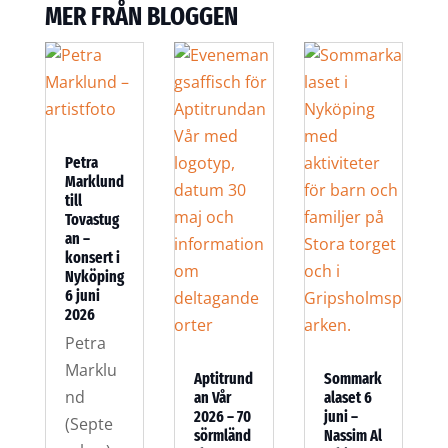
MER FRÅN BLOGGEN
Petra
Marklund
till
Tovastug
an –
konsert i
Nyköping
6 juni
2026
Petra
Marklu
Aptitrund
Sommark
nd
an Vår
alaset 6
2026 – 70
juni –
(Septe
sörmländ
Nassim Al