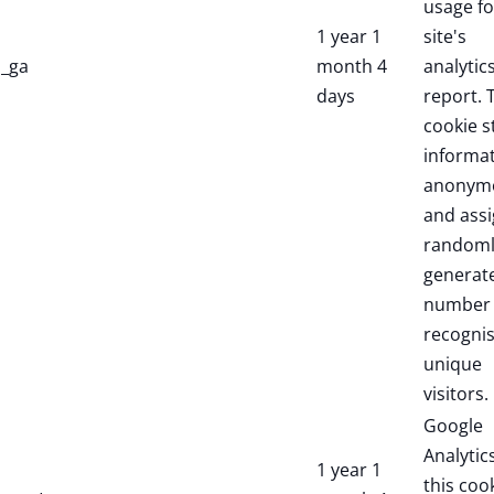
usage fo
1 year 1
site's
_ga
month 4
analytic
days
report. 
cookie s
informa
anonym
and assi
randoml
generat
number 
recogni
unique
visitors.
Google
Analytic
1 year 1
this coo