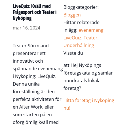
LiveQuiz: Kväll med
Bloggkategorier:
Frågesport och Teater i
Bloggen
Nyköping
Hittar relaterade
mar 16, 2024
inlägg:
evenemang
,
LiveQuiz
,
Teater
,
Underhållning
Teater Sörmland
Visste du
presenterar ett
innovativt och
att Hej Nyköpings
spännande evenemang
företagskatalog samlar
i Nyköping: LiveQuiz.
hundratals lokala
Denna unika
företag?
föreställning är den
perfekta aktiviteten för
Hitta företag i Nyköping
en After Work, eller
nu!
som starten på en
oförglömlig kväll med