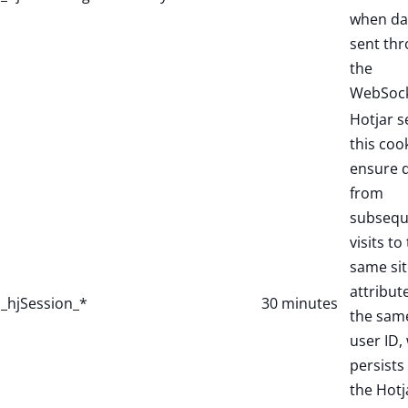
when dat
sent th
the
WebSock
Hotjar s
this coo
ensure 
from
subsequ
visits to
same sit
attribut
_hjSession_*
30 minutes
the sam
user ID,
persists 
the Hotj