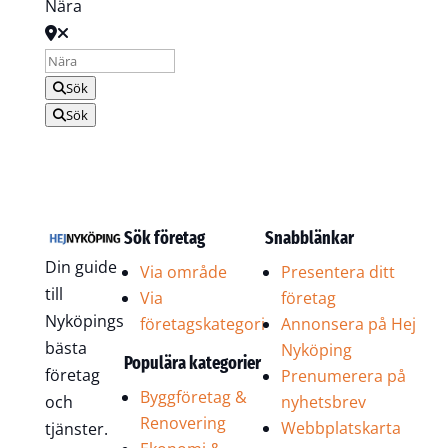
Nära
Sök
Sök
Sök företag
Snabblänkar
Din guide
Via område
Presentera ditt
till
Via
företag
Nyköpings
företagskategori
Annonsera på Hej
bästa
Nyköping
Populära kategorier
företag
Prenumerera på
Byggföretag &
och
nyhetsbrev
Renovering
Webbplatskarta
tjänster.