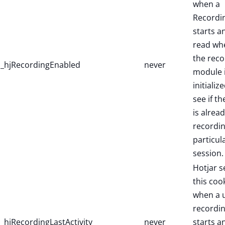
when a
Recordi
starts a
read wh
the reco
_hjRecordingEnabled
never
module 
initialize
see if th
is alread
recordin
particul
session.
Hotjar s
this coo
when a 
recordi
_hjRecordingLastActivity
never
starts a