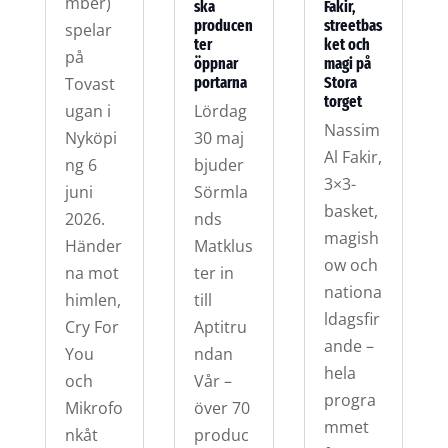
mber)
ska
Fakir,
producen
streetbas
spelar
ter
ket och
på
öppnar
magi på
Tovast
portarna
Stora
torget
ugan i
Lördag
Nassim
Nyköpi
30 maj
Al Fakir,
ng 6
bjuder
3×3-
juni
Sörmla
basket,
2026.
nds
magish
Händer
Matklus
ow och
na mot
ter in
nationa
himlen,
till
ldagsfir
Cry For
Aptitru
ande –
You
ndan
hela
och
Vår –
progra
Mikrofo
över 70
mmet
nkåt
produc