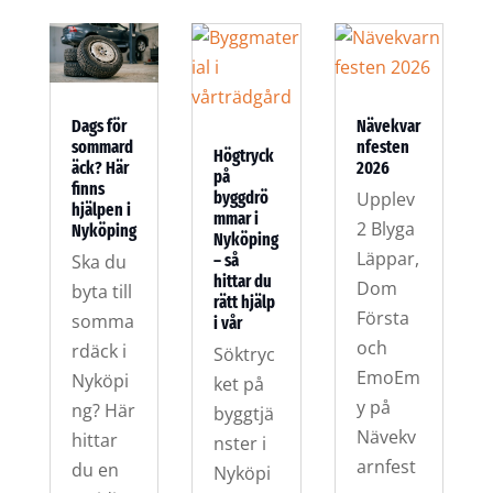
Nävekvar
Dags för
nfesten
sommard
Högtryck
2026
äck? Här
på
finns
byggdrö
Upplev
hjälpen i
mmar i
2 Blyga
Nyköping
Nyköping
Läppar,
– så
Ska du
hittar du
Dom
byta till
rätt hjälp
Första
somma
i vår
och
rdäck i
Söktryc
EmoEm
Nyköpi
ket på
y på
ng? Här
byggtjä
Nävekv
hittar
nster i
arnfest
du en
Nyköpi