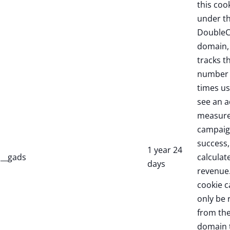
this coo
under t
DoubleC
domain,
tracks t
number 
times us
see an a
measure
campaig
success,
1 year 24
__gads
calculate
days
revenue.
cookie c
only be 
from th
domain 