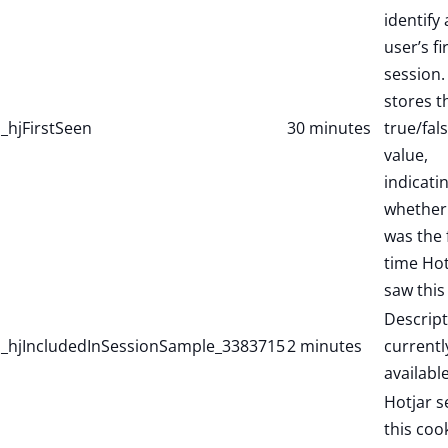
identify
user’s fi
session. 
stores t
_hjFirstSeen
30 minutes
true/fal
value,
indicati
whether 
was the f
time Hot
saw this
Descript
_hjIncludedInSessionSample_3383715
2 minutes
currentl
available
Hotjar s
this coo