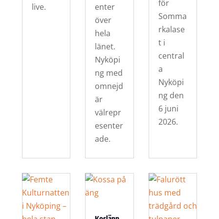
för
live.
enter
Somma
över
rkalase
hela
t i
länet.
central
Nyköpi
a
ng med
Nyköpi
omnejd
ng den
är
6 juni
välrepr
2026.
esenter
ade.
Kosläpp