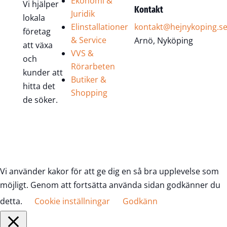
Ekonomi &
Vi hjälper
Kontakt
Juridik
lokala
Elinstallationer
kontakt@hejnykoping.s
företag
& Service
Arnö, Nyköping
att växa
VVS &
och
Rörarbeten
kunder att
Butiker &
hitta det
Shopping
de söker.
Vi använder kakor för att ge dig en så bra upplevelse som
möjligt. Genom att fortsätta använda sidan godkänner du
detta.
Cookie inställningar
Godkänn