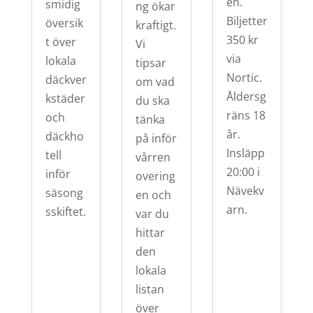
en.
smidig
ng ökar
Biljetter
översik
kraftigt.
350 kr
t över
Vi
via
lokala
tipsar
Nortic.
däckver
om vad
Åldersg
kstäder
du ska
räns 18
och
tänka
år.
däckho
på inför
Insläpp
tell
vårren
20:00 i
inför
overing
Nävekv
säsong
en och
arn.
sskiftet.
var du
hittar
den
lokala
listan
över