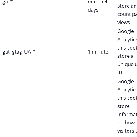
_ga_*
month 4
store a
days
count p
views.
Google
Analytic
this coo
_gat_gtag_UA_*
1 minute
store a
unique 
ID.
Google
Analytic
this coo
store
informa
on how
visitors 