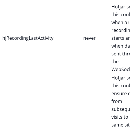
Hotjar s
this coo
when a 
recordi
_hjRecordingLastActivity
never
starts a
when dat
sent th
the
WebSock
Hotjar s
this coo
ensure 
from
subsequ
visits to
same sit