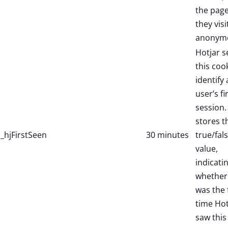
the pag
they visi
anonymo
Hotjar s
this coo
identify
user’s fi
session. 
stores t
_hjFirstSeen
30 minutes
true/fal
value,
indicati
whether 
was the f
time Hot
saw this