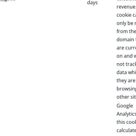
days
revenue.
cookie c
only be 
from th
domain 
are curr
on and w
not trac
data whi
they are
browsin
other sit
Google
Analytic
this coo
calculat