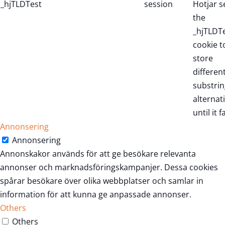
_hjTLDTest
session
Hotjar s
the
_hjTLDT
cookie t
store
differen
substrin
alternat
until it fa
Annonsering
Annonsering
Annonskakor används för att ge besökare relevanta
annonser och marknadsföringskampanjer. Dessa cookies
spårar besökare över olika webbplatser och samlar in
information för att kunna ge anpassade annonser.
Others
Others