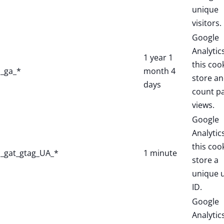
unique
visitors.
Google
Analytic
1 year 1
this coo
_ga_*
month 4
store a
days
count p
views.
Google
Analytic
this coo
_gat_gtag_UA_*
1 minute
store a
unique 
ID.
Google
Analytic