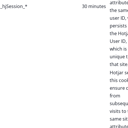
attribut
_hjSession_*
30 minutes
the sam
user ID,
persists 
the Hotj
User ID,
which is
unique 
that site
Hotjar s
this coo
ensure 
from
subsequ
visits to
same sit
attribut