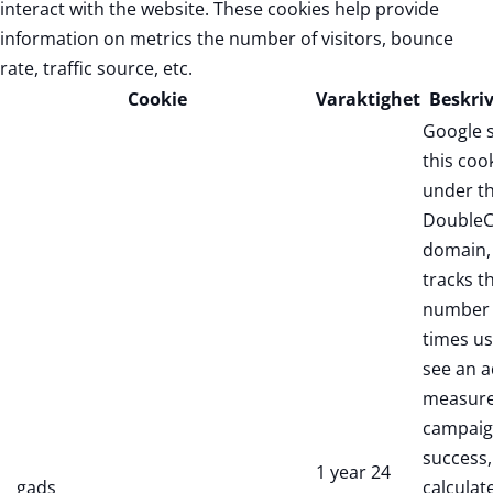
interact with the website. These cookies help provide
information on metrics the number of visitors, bounce
rate, traffic source, etc.
Cookie
Varaktighet
Beskri
Google 
this coo
under t
DoubleC
domain,
tracks t
number 
times us
see an a
measure
campaig
success,
1 year 24
__gads
calculate