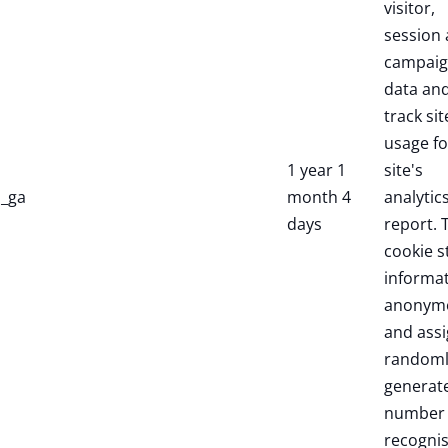
visitor,
session
campai
data an
track sit
usage fo
1 year 1
site's
_ga
month 4
analytic
days
report. 
cookie s
informa
anonym
and assi
randoml
generat
number 
recogni