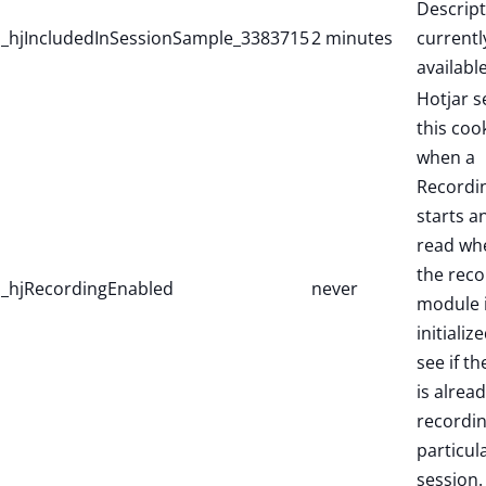
Descript
_hjIncludedInSessionSample_3383715
2 minutes
currentl
available
Hotjar s
this coo
when a
Recordi
starts a
read wh
the reco
_hjRecordingEnabled
never
module 
initialize
see if th
is alread
recordin
particul
session.