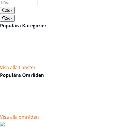
Sök
Sök
Populära Kategorier
Bilhandlare
Bygghandel
Däckbyte
Elektriker
Flytthjälp
Hemstädning
Visa alla tjänster
Populära Områden
Arnö
Centrum Öster
Centrum Väster
Gumsbacken Handelsområde
Pål Jungs Hage
Visa alla områden