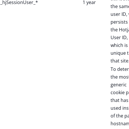
_hjSessionUser_*
1 year
the sam
user ID,
persists 
the Hotj
User ID,
which is
unique 
that site
To dete
the mos
generic
cookie p
that has
used in
of the p
hostnam