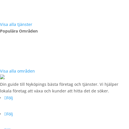
Bilhandlare
Bygghandel
Däckbyte
Elektriker
Flytthjälp
Hemstädning
Visa alla tjänster
Populära Områden
Arnö
Centrum Öster
Centrum Väster
Gumsbacken Handelsområde
Pål Jungs Hage
Visa alla områden
Din guide till Nyköpings bästa företag och tjänster. Vi hjälper
lokala företag att växa och kunder att hitta det de söker.
Följ
Följ