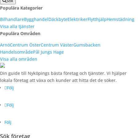
Sök
Populära Kategorier
Bilhandlare
Bygghandel
Däckbyte
Elektriker
Flytthjälp
Hemstädning
Visa alla tjänster
Populära Områden
Arnö
Centrum Öster
Centrum Väster
Gumsbacken
Handelsområde
Pål Jungs Hage
Visa alla områden
Din guide till Nyköpings bästa företag och tjänster. Vi hjälper
lokala företag att växa och kunder att hitta det de söker.
Följ
Följ
Följ
Sök företag