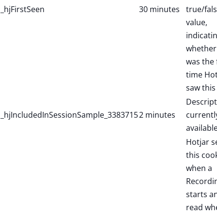
_hjFirstSeen
30 minutes
true/fal
value,
indicati
whether 
was the f
time Hot
saw this
Descript
_hjIncludedInSessionSample_3383715
2 minutes
currentl
available
Hotjar s
this coo
when a
Recordi
starts a
read wh