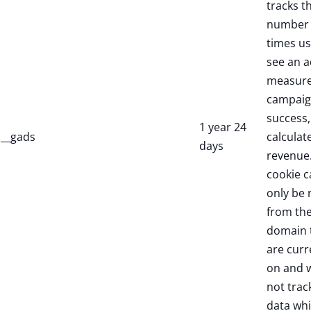
tracks t
number 
times us
see an a
measure
campaig
success,
1 year 24
__gads
calculate
days
revenue.
cookie c
only be 
from th
domain 
are curr
on and w
not trac
data whi