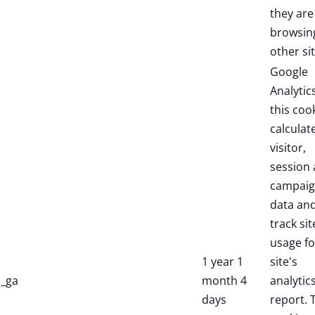
they are
browsin
other sit
Google
Analytic
this coo
calculat
visitor,
session
campai
data an
track sit
usage fo
1 year 1
site's
_ga
month 4
analytic
days
report. 