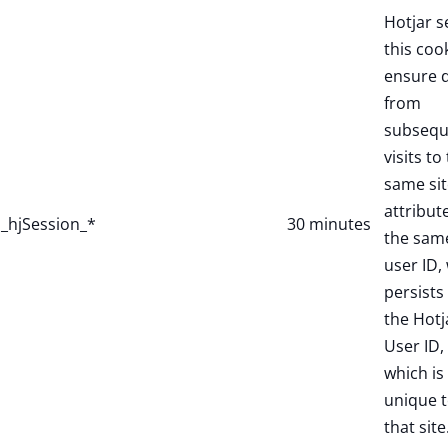
Hotjar s
this coo
ensure 
from
subsequ
visits to
same sit
attribut
_hjSession_*
30 minutes
the sam
user ID,
persists 
the Hotj
User ID,
which is
unique 
that site