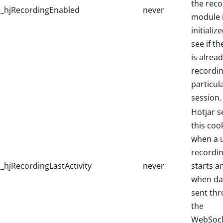
the reco
_hjRecordingEnabled
never
module 
initialize
see if th
is alread
recordin
particul
session.
Hotjar s
this coo
when a 
recordi
_hjRecordingLastActivity
never
starts a
when dat
sent th
the
WebSock