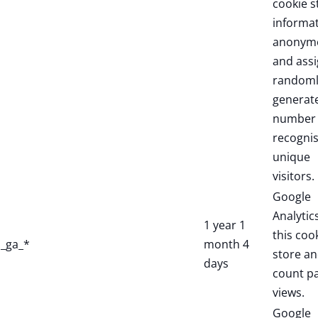
cookie s
informa
anonym
and assi
randoml
generat
number 
recogni
unique
visitors.
Google
Analytic
1 year 1
this coo
_ga_*
month 4
store a
days
count p
views.
Google