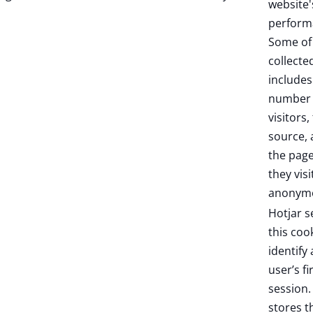
website'
perform
Some of
collecte
includes
number 
visitors,
source,
the pag
they visi
anonymo
Hotjar s
this coo
identify
user’s fi
session. 
stores t