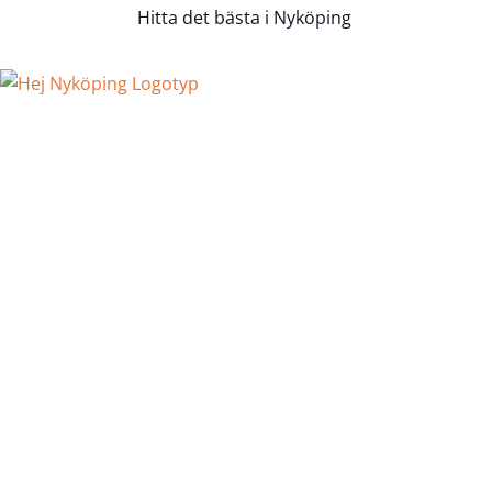
Hitta det bästa i Nyköping
Hem
Företag
Sök via Tjänster
Sök via Kategorier
Sök via Områden
Lägg till ditt företag
Tipsa om ett företag
Bloggen
Kontakt
Annonsera