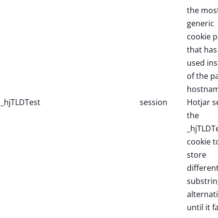
the mos
generic
cookie p
that has
used in
of the p
hostnam
_hjTLDTest
session
Hotjar s
the
_hjTLDT
cookie t
store
differen
substrin
alternat
until it fa