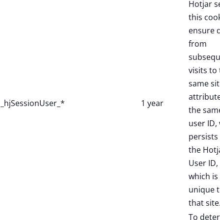
Hotjar s
this coo
ensure 
from
subsequ
visits to
same sit
attribut
_hjSessionUser_*
1 year
the sam
user ID,
persists 
the Hotj
User ID,
which is
unique 
that site
To dete