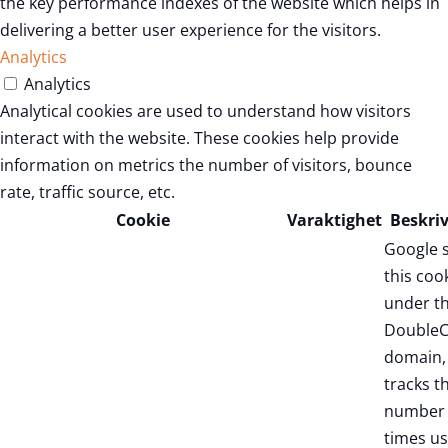
the key performance indexes of the website which helps in
delivering a better user experience for the visitors.
Analytics
Analytics
Analytical cookies are used to understand how visitors
interact with the website. These cookies help provide
information on metrics the number of visitors, bounce
rate, traffic source, etc.
Cookie
Varaktighet
Beskri
Google 
this coo
under t
DoubleC
domain,
tracks t
number 
times us