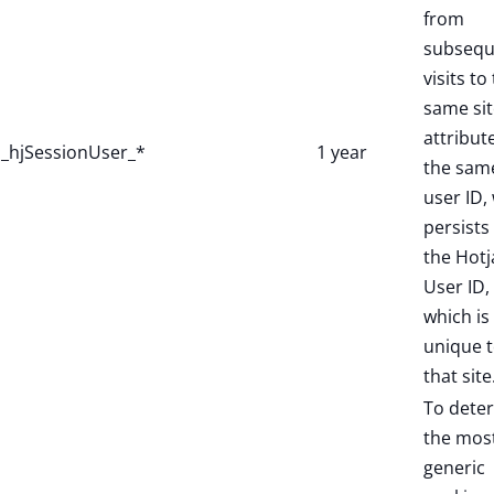
from
subsequ
visits to
same sit
attribut
_hjSessionUser_*
1 year
the sam
user ID,
persists 
the Hotj
User ID,
which is
unique 
that site
To dete
the mos
generic