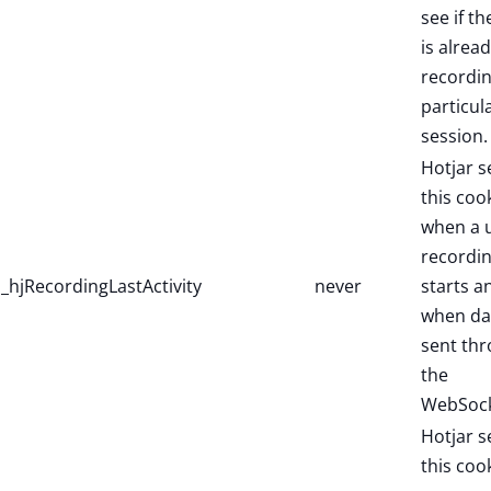
see if th
is alread
recordin
particul
session.
Hotjar s
this coo
when a 
recordi
_hjRecordingLastActivity
never
starts a
when dat
sent th
the
WebSock
Hotjar s
this coo