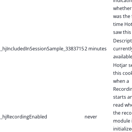
indicati
whether 
was the f
time Hot
saw this
Descript
_hjIncludedInSessionSample_3383715
2 minutes
currentl
available
Hotjar s
this coo
when a
Recordi
starts a
read wh
the reco
_hjRecordingEnabled
never
module 
initialize