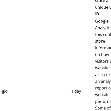
store a
unique 
ID.
Google
Analytic
this coo
store
informa
on how
visitors 
website 
also cre
an analy
report o
_gid
1 day
website'
perform
Some of