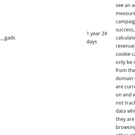
see an a
measure
campaig
success,
1 year 24
__gads
calculate
days
revenue.
cookie c
only be 
from th
domain 
are curr
on and w
not trac
data whi
they are
browsin