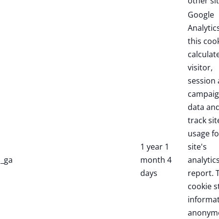
other sit
Google
Analytic
this coo
calculat
visitor,
session
campai
data an
track sit
usage fo
1 year 1
site's
_ga
month 4
analytic
days
report. 
cookie s
informa
anonym