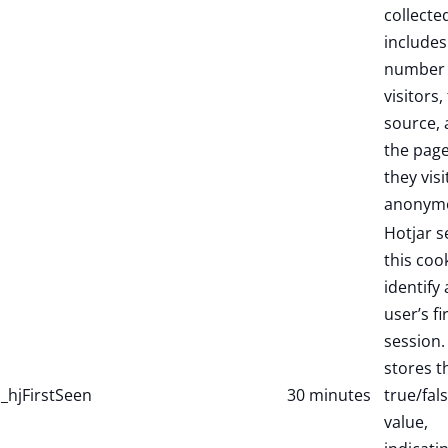
collecte
includes
number 
visitors,
source,
the pag
they visi
anonymo
Hotjar s
this coo
identify
user’s fi
session. 
stores t
_hjFirstSeen
30 minutes
true/fal
value,