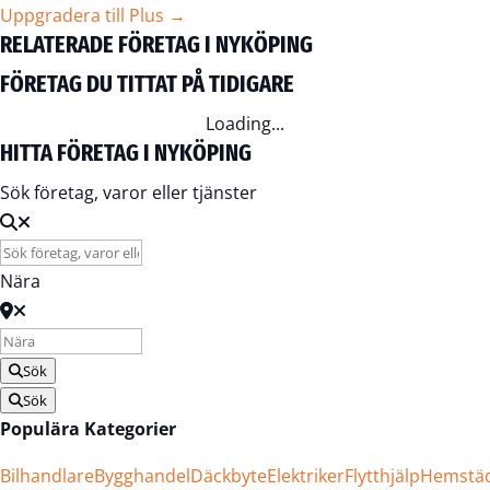
Uppgradera till Plus →
RELATERADE FÖRETAG I NYKÖPING
FÖRETAG DU TITTAT PÅ TIDIGARE
Loading...
HITTA FÖRETAG I NYKÖPING
Sök företag, varor eller tjänster
Nära
Sök
Sök
Populära Kategorier
Bilhandlare
Bygghandel
Däckbyte
Elektriker
Flytthjälp
Hemstä