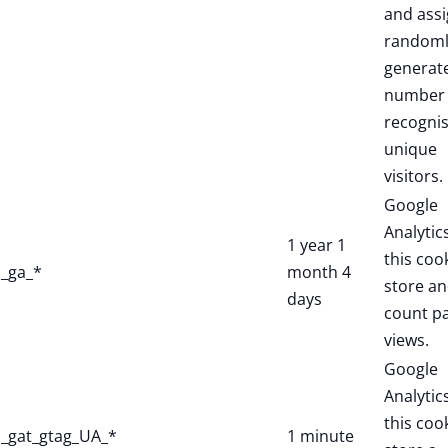
and assi
randoml
generat
number 
recogni
unique
visitors.
Google
Analytic
1 year 1
this coo
_ga_*
month 4
store a
days
count p
views.
Google
Analytic
this coo
_gat_gtag_UA_*
1 minute