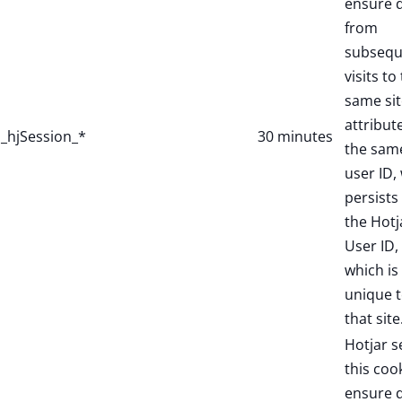
ensure 
from
subsequ
visits to
same sit
attribut
_hjSession_*
30 minutes
the sam
user ID,
persists 
the Hotj
User ID,
which is
unique 
that site
Hotjar s
this coo
ensure 