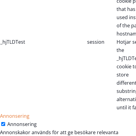
cookie p
that has
used in
of the p
hostnam
_hjTLDTest
session
Hotjar s
the
_hjTLDT
cookie t
store
differen
substrin
alternat
until it fa
Annonsering
Annonsering
Annonskakor används för att ge besökare relevanta