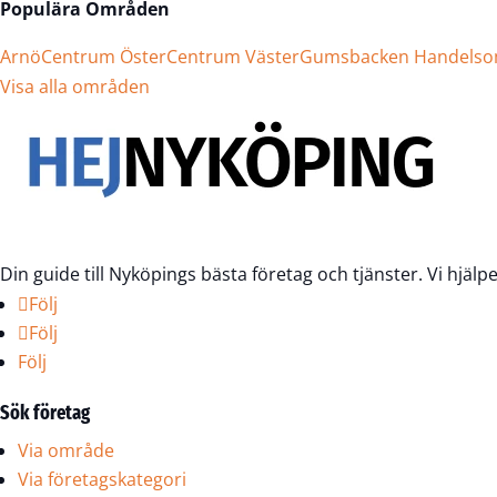
Populära Områden
Arnö
Centrum Öster
Centrum Väster
Gumsbacken Handels
Visa alla områden
Din guide till Nyköpings bästa företag och tjänster. Vi hjälp
Följ
Följ
Följ
Sök företag
Via område
Via företagskategori