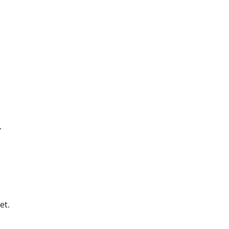
.
et.