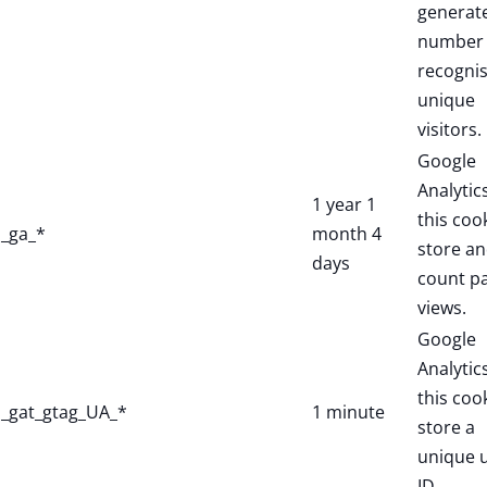
generat
number 
recogni
unique
visitors.
Google
Analytic
1 year 1
this coo
_ga_*
month 4
store a
days
count p
views.
Google
Analytic
this coo
_gat_gtag_UA_*
1 minute
store a
unique 
ID.