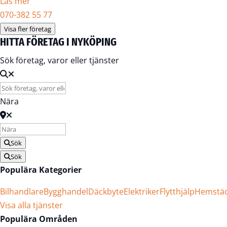
Läs mer
070-382 55 77
Visa fler företag
HITTA FÖRETAG I NYKÖPING
Sök företag, varor eller tjänster
Nära
Sök
Sök
Populära Kategorier
Bilhandlare
Bygghandel
Däckbyte
Elektriker
Flytthjälp
Hemstä
Visa alla tjänster
Populära Områden