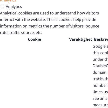
Analytics
Analytics
Analytical cookies are used to understand how visitors
interact with the website. These cookies help provide
information on metrics the number of visitors, bounce
rate, traffic source, etc.
Cookie
Varaktighet
Beskri
Google 
this coo
under t
DoubleC
domain,
tracks t
number 
times us
see an a
measure