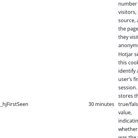
number 
visitors,
source,
the pag
they visi
anonymo
Hotjar s
this coo
identify
user’s fi
session. 
stores t
_hjFirstSeen
30 minutes
true/fal
value,
indicati
whether 
was the f