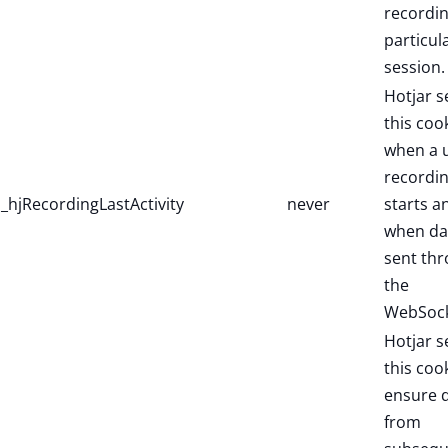
recordin
particul
session.
Hotjar s
this coo
when a 
recordi
_hjRecordingLastActivity
never
starts a
when dat
sent th
the
WebSock
Hotjar s
this coo
ensure 
from