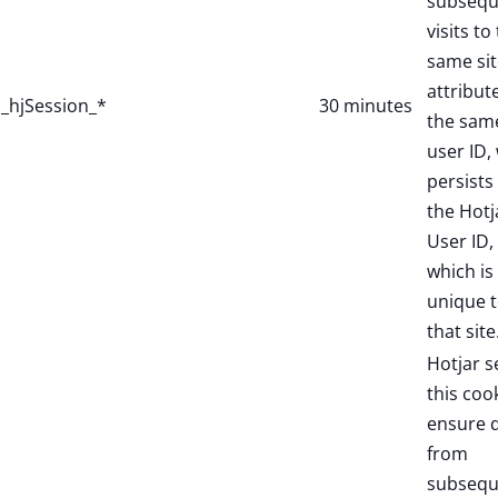
subsequ
visits to
same sit
attribut
_hjSession_*
30 minutes
the sam
user ID,
persists 
the Hotj
User ID,
which is
unique 
that site
Hotjar s
this coo
ensure 
from
subsequ