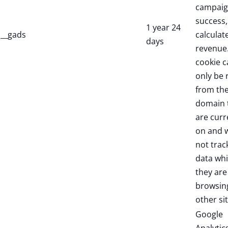
campaig
success,
1 year 24
__gads
calculate
days
revenue.
cookie c
only be 
from th
domain 
are curr
on and w
not trac
data whi
they are
browsin
other sit
Google