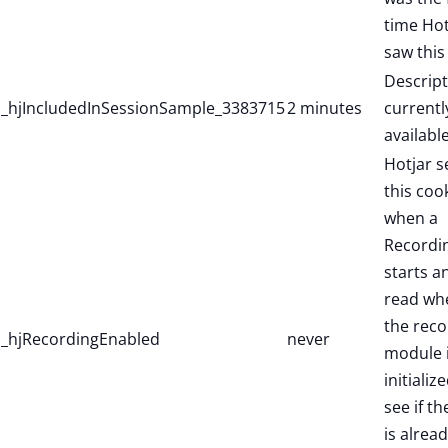
time Hot
saw this
Descript
_hjIncludedInSessionSample_3383715
2 minutes
currentl
available
Hotjar s
this coo
when a
Recordi
starts a
read wh
the reco
_hjRecordingEnabled
never
module 
initialize
see if th
is alread