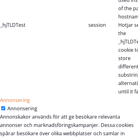
used in
of the p
hostnam
_hjTLDTest
session
Hotjar s
the
_hjTLDT
cookie t
store
differen
substrin
alternat
until it fa
Annonsering
Annonsering
Annonskakor används för att ge besökare relevanta
annonser och marknadsföringskampanjer. Dessa cookies
spårar besökare över olika webbplatser och samlar in