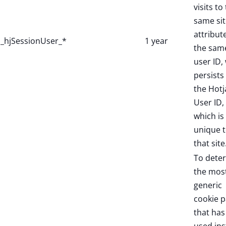
visits to
same sit
attribut
_hjSessionUser_*
1 year
the sam
user ID,
persists 
the Hotj
User ID,
which is
unique 
that site
To dete
the mos
generic
cookie p
that has