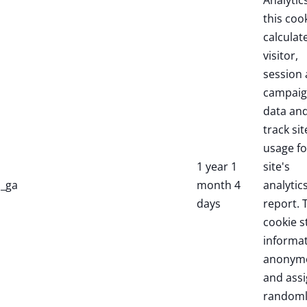
Analytic
this coo
calculat
visitor,
session
campai
data an
track sit
usage fo
1 year 1
site's
_ga
month 4
analytic
days
report. 
cookie s
informa
anonym
and assi
randoml