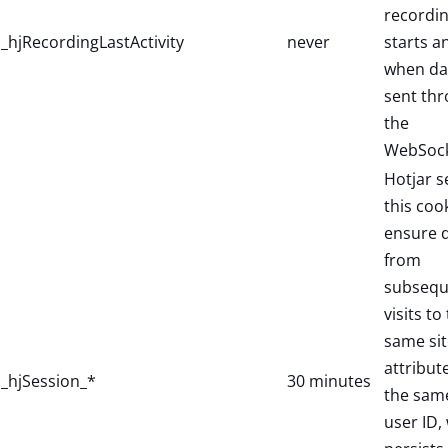
recordi
_hjRecordingLastActivity
never
starts a
when dat
sent th
the
WebSock
Hotjar s
this coo
ensure 
from
subsequ
visits to
same sit
attribut
_hjSession_*
30 minutes
the sam
user ID,