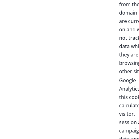
from th
domain 
are curr
on and w
not trac
data whi
they are
browsin
other sit
Google
Analytic
this coo
calculat
visitor,
session
campai