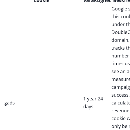
Cookie
Varaktighet
Beskri
Google 
this coo
under t
DoubleC
domain,
tracks t
number 
times us
see an a
measure
campaig
success,
1 year 24
__gads
calculate
days
revenue.
cookie c
only be 