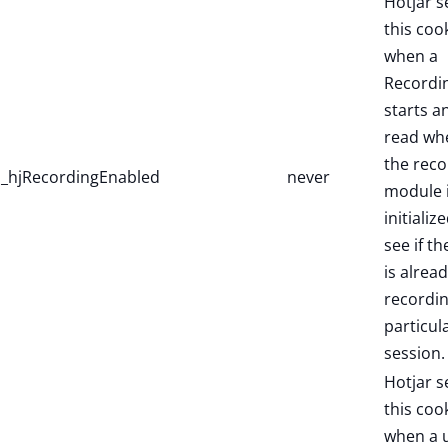
Hotjar s
this coo
when a
Recordi
starts a
read wh
the reco
_hjRecordingEnabled
never
module 
initialize
see if th
is alread
recordin
particul
session.
Hotjar s
this coo
when a 