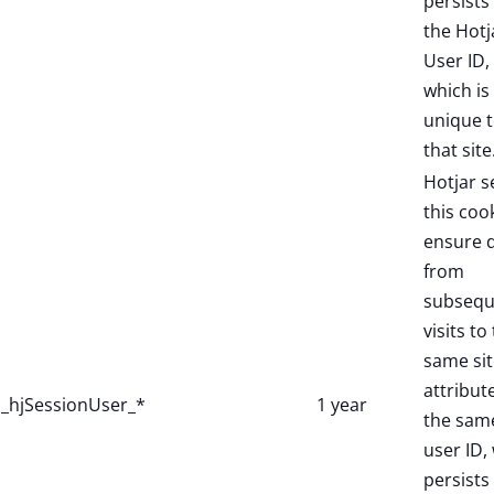
persists 
the Hotj
User ID,
which is
unique 
that site
Hotjar s
this coo
ensure 
from
subsequ
visits to
same sit
attribut
_hjSessionUser_*
1 year
the sam
user ID,
persists 