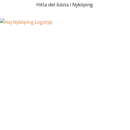
Hitta det bästa i Nyköping
Hem
Företag
Sök via Tjänster
Sök via Kategorier
Sök via Områden
Lägg till ditt företag
Tipsa om ett företag
Bloggen
Kontakt
Annonsera