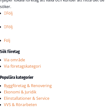
hjälper lokala företag att växa och kunder att hitta det de
söker.
Följ
Följ
Följ
Sök företag
Via område
Via företagskategori
Populära kategorier
Byggföretag & Renovering
Ekonomi & Juridik
Elinstallationer & Service
VVS & Rörarbeten