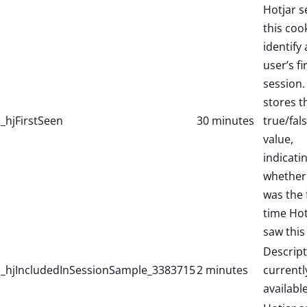
Hotjar s
this coo
identify
user’s fi
session. 
stores t
_hjFirstSeen
30 minutes
true/fal
value,
indicati
whether 
was the f
time Hot
saw this
Descript
_hjIncludedInSessionSample_3383715
2 minutes
currentl
available