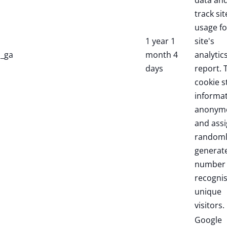
data an
track sit
usage fo
1 year 1
site's
_ga
month 4
analytic
days
report. 
cookie s
informa
anonym
and assi
randoml
generat
number 
recogni
unique
visitors.
Google