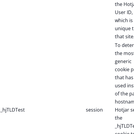
the Hotj
User ID,
which is
unique 
that site
To dete
the mos
generic
cookie p
that has
used in
of the p
hostnam
_hjTLDTest
session
Hotjar s
the
_hjTLDT