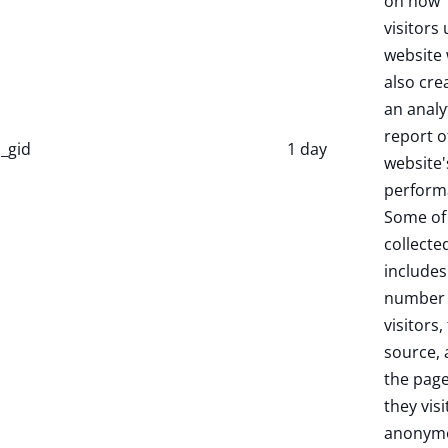
on how
visitors 
website 
also cre
an analy
report o
_gid
1 day
website'
perform
Some of
collecte
includes
number 
visitors,
source,
the pag
they visi
anonymo