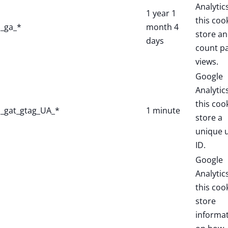
Analytic
1 year 1
this coo
_ga_*
month 4
store a
days
count p
views.
Google
Analytic
this coo
_gat_gtag_UA_*
1 minute
store a
unique 
ID.
Google
Analytic
this coo
store
informa